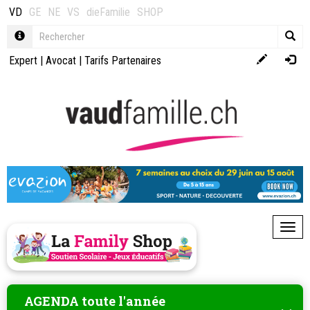
VD
GE
NE
VS
dieFamilie
SHOP
Expert
|
Avocat
|
Tarifs Partenaires
Toggl
AGENDA toute l'année