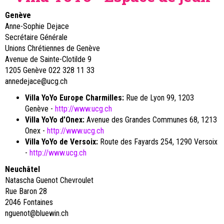
Genève
Anne-Sophie Dejace
Secrétaire Générale
Unions Chrétiennes de Genève
Avenue de Sainte-Clotilde 9
1205 Genève 022 328 11 33
annedejace@ucg.ch
Villa YoYo Europe Charmilles:
Rue de Lyon 99, 1203
Genève -
http://www.ucg.ch
Villa YoYo d’Onex:
Avenue des Grandes Communes 68, 1213
Onex -
http://www.ucg.ch
Villa YoYo de Versoix:
Route des Fayards 254, 1290 Versoix
-
http://www.ucg.ch
Neuchâtel
Natascha Guenot Chevroulet
Rue Baron 28
2046 Fontaines
nguenot@bluewin.ch