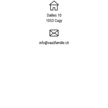
Dailles 10
1053 Cugy
info@vaudfamille.ch
Appeler Vaudfamille.ch
021 652 52 93