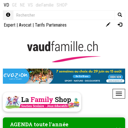
VD
GE
NE
VS
dieFamilie
SHOP
Expert
|
Avocat
|
Tarifs Partenaires
Toggl
AGENDA toute l'année