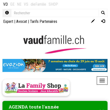
VD
GE
NE
VS
dieFamilie
SHOP
Expert
|
Avocat
|
Tarifs Partenaires
Toggl
AGENDA toute l'année