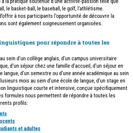
e à la pratique soutenue d'une activité-passion telle que
ll, le basket-ball, le baseball, le golf, l’athlétisme.
ffrir à nos participants l'opportunité de découvrir la
sions sont également soigneusement organisées.
linguistiques pour répondre à toutes les
 au sein d'un collège anglais, d'un campus universitaire
e, d'un séjour chez une famille d'accueil, d'un séjour en
de langue, d'un semestre ou d'une année académique au sein
plusieurs mois au sein d'une école de langue, d'un stage en
tion linguistique courte et intensive, conçue spécifiquement
tes formules nous permettent de répondre à toutes les
ents profils:
nts
escents
tudiants et adultes