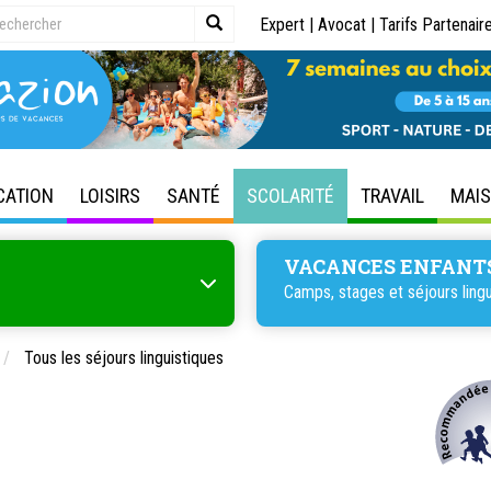
Expert
|
Avocat
|
Tarifs Partenair
CATION
LOISIRS
SANTÉ
SCOLARITÉ
TRAVAIL
MAI
VACANCES ENFANT
Camps, stages et séjours lingu
Tous les séjours linguistiques