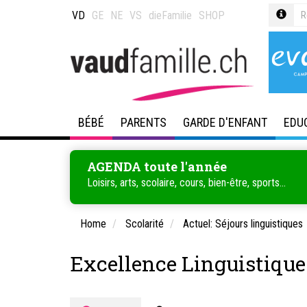
VD
GE
NE
VS
dieFamilie
SHOP
BÉBÉ
PARENTS
GARDE D'ENFANT
EDU
AGENDA toute l'année
Loisirs, arts, scolaire, cours, bien-être, sports...
Home
Scolarité
Actuel: Séjours linguistiques
Excellence Linguistique