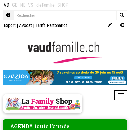
VD
GE
NE
VS
dieFamilie
SHOP
Expert
|
Avocat
|
Tarifs Partenaires
Toggl
AGENDA toute l'année