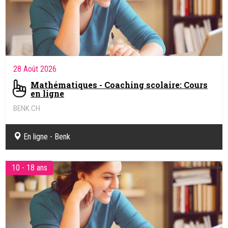
28 Août 2026
Mathématiques - Coaching scolaire: Cours
en ligne
BENK.CH
Coaching pédagogique et soutien scolaire en ligne
En ligne - Benk
10 - 18 ans