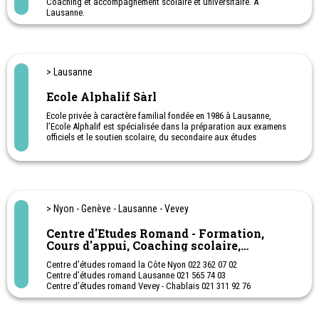
Coaching et accompagnement scolaire et universitaire. A
Lausanne.
Appuis et semaines intensives de révision pendant les vacances.
Possibilité de cours en école ou à domicile
> Lausanne
Ecole Alphalif Sàrl
Ecole privée à caractère familial fondée en 1986 à Lausanne,
l’Ecole Alphalif est spécialisée dans la préparation aux examens
officiels et le soutien scolaire, du secondaire aux études
universitaires.
Centre d'enseignement et de préparation aux examens à Lausanne
- Coaching scolaire dans toutes les branches pour écoliers,
gymnasiens et apprentis - Ateliers de révisions pendant les
vacances.
> Nyon - Genève - Lausanne - Vevey
Centre d'Etudes Romand - Formation,
Cours d'appui, Coaching scolaire,
Préparations aux examens
Centre d’études romand la Côte Nyon 022 362 07 02
Centre d’études romand Lausanne 021 565 74 03
Centre d’études romand Vevey - Chablais 021 311 92 76
Centre d’études Genève 022 738 18 02
Cours d’appuis, coaching scolaire, cours de préparation aux