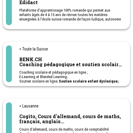
Edidact
Plateforme d’apprentissage 100% romande qui permet aux
enfants âgés de 4 à 15 ans de réviser toutes les matières
enseignées à l’école suisse romande de façon ludique, autonome
et motivante pour de meilleurs résultats.
> Toute la Suisse
BENK.CH
Coaching pédagogique et soutien scolaire
en ligne
Coaching scolaire et pédagogique en ligne ;
E-Learning et Blended Learning;
Soutien scolaire en ligne;
Soutien scolaire enfant dyslexique;
Soutien scolaire enfant TDAH; Soutien scolaire enfant haut-
potentiel - HPI;
Cours privés sur-mesure: français, anglais, allemand,
mathématiques et sciences, histoire, géographie, citoyenneté;
1ère à 11ème Harmos. Apprentissage - Post-obligatoire
> Lausanne
Ateliers en ligne pour aider les parents à soutenir leurs enfants à
l'école.
Cogito, Cours d'allemand, cours de maths,
français, anglais...
Cours d'allemand, cours de maths, cours de comptabilité.