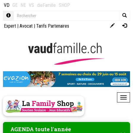
VD
GE
NE
VS
dieFamilie
SHOP
Expert
|
Avocat
|
Tarifs Partenaires
Toggl
AGENDA toute l'année