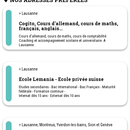
> Lausanne
Cogito, Cours d'allemand, cours de maths,
français, anglais...
Cours d'allemand, cours de maths, cours de comptabilité.
Coaching et accompagnement scolaire et universitaire. A
Lausanne.
Appuis et semaines intensives de révision pendant les vacances.
Possibilité de cours en école ou à domicile
> Lausanne
Ecole Lemania - Ecole privée suisse
Etudes secondaires - Bac International - Bac Français - Maturité
fédérale - Formation continue -
Internat dès 15 ans - Externat dès 10 ans
Summercamp en été
Activités de vacances en journée, avec ou sans internat
> Lausanne, Montreux, Yverdon-les-bains, Sion et Genève