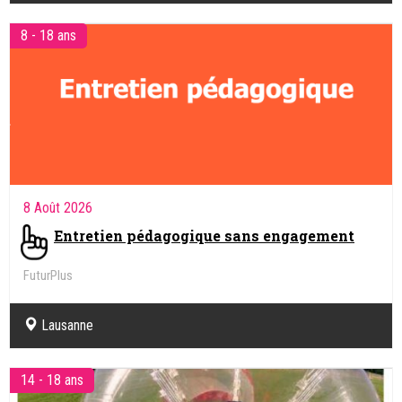
8 - 18 ans
8 Août 2026
Entretien pédagogique sans engagement
FuturPlus
Lausanne
14 - 18 ans