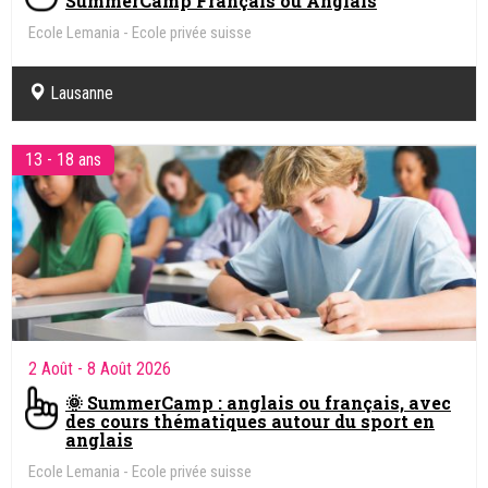
SummerCamp Français ou Anglais
Ecole Lemania - Ecole privée suisse
Lausanne
13 - 18 ans
2 Août
- 8 Août 2026
🌞 SummerCamp : anglais ou français, avec
des cours thématiques autour du sport en
anglais
Ecole Lemania - Ecole privée suisse