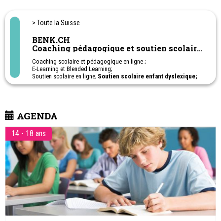
- Coaching scolaire dans toutes les branches pour écoliers,
gymnasiens et apprentis - Ateliers de révisions pendant les
vacances.
> Toute la Suisse
BENK.CH
Coaching pédagogique et soutien scolaire
en ligne
Coaching scolaire et pédagogique en ligne ;
E-Learning et Blended Learning;
Soutien scolaire en ligne;
Soutien scolaire enfant dyslexique;
Soutien scolaire enfant TDAH; Soutien scolaire enfant haut-
potentiel - HPI;
Cours privés sur-mesure: français, anglais, allemand,
mathématiques et sciences, histoire, géographie, citoyenneté;
AGENDA
1ère à 11ème Harmos. Apprentissage - Post-obligatoire
Ateliers en ligne pour aider les parents à soutenir leurs enfants à
l'école.
14 - 18 ans