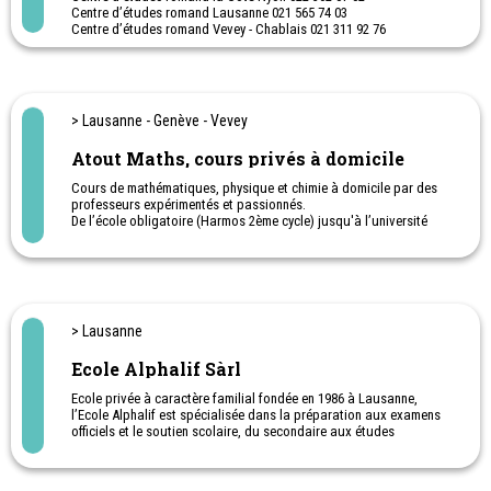
Centre d’études romand Lausanne 021 565 74 03
Centre d’études romand Vevey - Chablais 021 311 92 76
Centre d’études Genève 022 738 18 02
Cours d’appuis, coaching scolaire, cours de préparation aux
examens ( ECR, certificat, matu, CFC, admission au gymnase,
école publique) Cours individuels pour adulte, expatriés
> Lausanne - Genève - Vevey
Cours de langues, math, physique, chimie, économie, comptabilité.
Troubles d’apprentissage
Atout Maths, cours privés à domicile
Cours à domicile La Côte et Lausanne
Cours de mathématiques, physique et chimie à domicile par des
professeurs expérimentés et passionnés.
De l’école obligatoire (Harmos 2ème cycle) jusqu'à l’université
(Master).
Atout Maths, les maths tout simplement!
> Lausanne
Ecole Alphalif Sàrl
Ecole privée à caractère familial fondée en 1986 à Lausanne,
l’Ecole Alphalif est spécialisée dans la préparation aux examens
officiels et le soutien scolaire, du secondaire aux études
universitaires.
Centre d'enseignement et de préparation aux examens à Lausanne