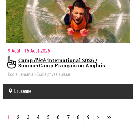
9 Août
- 15 Août 2026
Camp d’été international 2026 /
SummerCamp Français ou Anglais
Ecole Lemania - Ecole privée suisse
Lausanne
1
2
3
4
5
6
7
8
9
>
>>