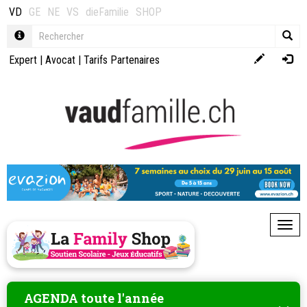
VD
GE
NE
VS
dieFamilie
SHOP
Expert
|
Avocat
|
Tarifs Partenaires
Toggl
AGENDA toute l'année