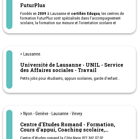
FuturPlus
Fondés en
2009
à Lausanne et
certifiés Eduqua
, les centres de
formation FuturPlus sont spécialisés dans l’accompagnement
scolaire, la formation sur mesure et l’orientation scolaire et
professionnelle. Présents à Lausanne, Yverdon, Montreux, Sion et
Genève, FuturPlus accueille enfants, adolescents et adultes au
sein de structures dynamiques, bienveillantes et respectueuses
des différences de chacun.
À travers une
approche individualisée et humaine
, FuturPlus
> Lausanne.
propose du soutien scolaire toutes matières et niveaux, une école
privée, des formations pour adultes ainsi qu’un service
Université de Lausanne - UNIL - Service
d’orientation scolaire et professionnel. Sa philosophie repose sur
des Affaires sociales - Travail
une conviction forte :
apprendre autrement
, en tenant compte du
fonctionnement, du parcours et des objectifs de chaque
Petits jobs pour étudiants, appuis scolaires, garde d'enfant...
apprenant, afin de redonner confiance, motivation et sens à
l’apprentissage.
Nos 4 adresses
:
Av. du Léman 23, 1005 Lausanne
Ch. des Planches 26, 1820 Montreux
Rue de la Plaine 30, 1400 Yverdon-Les-Bains
Ch. des Collines 2b, 1950 Sion
> Nyon - Genève - Lausanne - Vevey
Centre d'Etudes Romand - Formation,
Cours d'appui, Coaching scolaire,
Préparations aux examens
Centre d’études romand la Côte Nyon 022 362 07 02