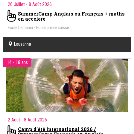
26 Juillet
- 8 Août 2026
SummerCamp Anglais ou Français + maths
en accéléré
Ecole Lemania - Ecole privée suisse
Lausanne
14 - 18 ans
2 Août
- 8 Août 2026
Camp d’été international 2026 /