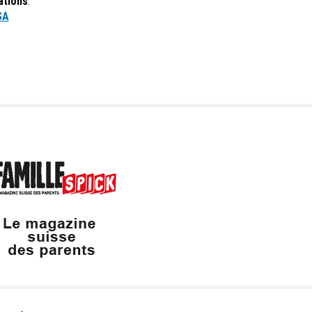
ations
:
SA