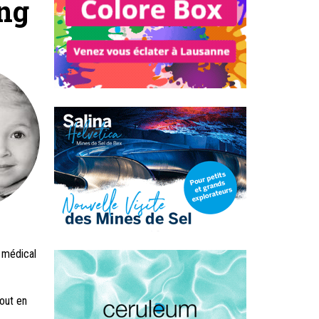
ng
l médical
out en