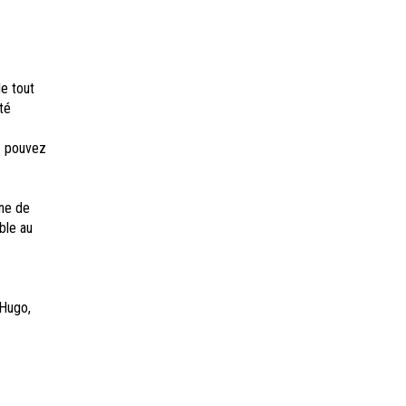
e tout
té
s pouvez
ine de
ble au
Hugo,