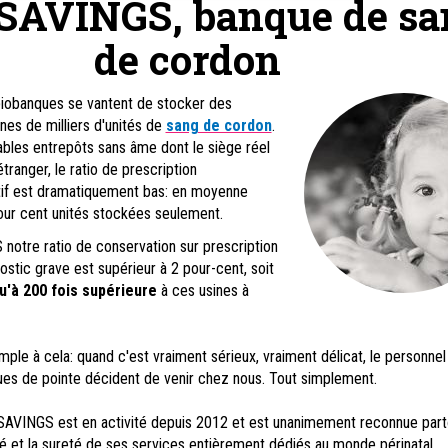
AVINGS, banque de sa
de cordon
 biobanques se vantent de stocker des
ines de milliers d'unités de
sang de cordon
.
ables entrepôts sans âme dont le siège réel
étranger, le ratio de prescription
tif est dramatiquement bas: en moyenne
our cent unités stockées seulement.
tre ratio de conservation sur prescription
stic grave est supérieur à 2 pour-cent, soit
qu'à 200 fois supérieure
à ces usines à
simple à cela: quand c'est vraiment sérieux, vraiment délicat, le personne
ques de pointe décident de venir chez nous. Tout simplement.
VINGS est en activité depuis 2012 et est unanimement reconnue part
té et la sureté de ses services entièrement dédiés au monde périnatal.