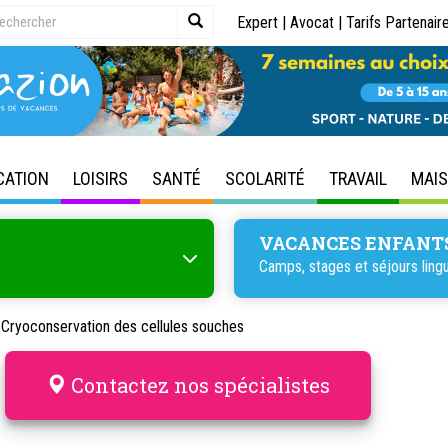
Expert
|
Avocat
|
Tarifs Partenair
CATION
LOISIRS
SANTÉ
SCOLARITÉ
TRAVAIL
MAI
VACANCES ENFANT
Camps, stages et séjours lingu
 Cryoconservation des cellules souches
Contactez nos spécialistes