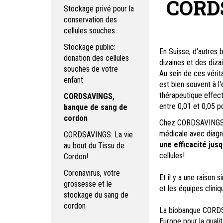
CORDS
Stockage privé pour la
conservation des
cellules souches
Stockage public:
En Suisse, d'autres
donation des cellules
dizaines et des diza
souches de votre
Au sein de ces vérit
enfant
est bien souvent à l'
thérapeutique effec
CORDSAVINGS,
entre 0,01 et 0,05 p
banque de sang de
cordon
Chez CORDSAVINGS no
médicale avec diagno
CORDSAVINGS: La vie
une efficacité jus
au bout du Tissu de
cellules!
Cordon!
Coronavirus, votre
Et il y a une raison 
grossesse et le
et les équipes clini
stockage du sang de
cordon
La biobanque CORDSA
Europe pour la quali