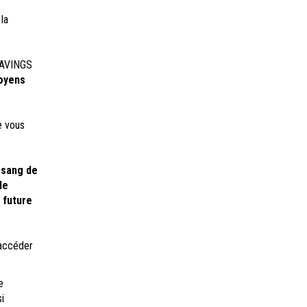
la
DSAVINGS
toyens
e vous
e sang de
le
 future
'accéder
e
i