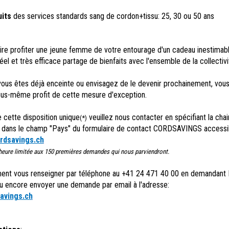
uits
des services standards sang de cordon+tissu: 25, 30 ou 50 ans
ire profiter une jeune femme de votre entourage d'un cadeau inestimabl
éel et très efficace partage de bienfaits avec l'ensemble de la collectivi
 vous êtes déjà enceinte ou envisagez de le devenir prochainement, vou
vous-même profit de cette mesure d'exception.
e cette disposition unique
veuillez nous contacter en spécifiant la cha
(*)
" dans le champ "Pays" du formulaire de contact CORDSAVINGS accessi
rdsavings.ch
l'heure limitée aux 150 premières demandes qui nous parviendront.
ent vous renseigner par téléphone au +41 24 471 40 00 en demandant 
u encore envoyer une demande par email à l'adresse:
avings.ch