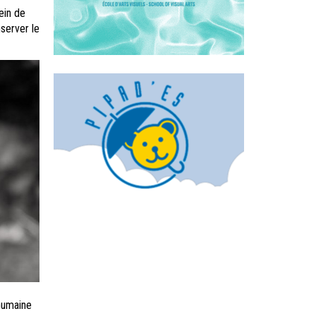
ein de
server le
humaine