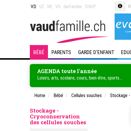
VD
GE
NE
VS
dieFamilie
SHOP
BÉBÉ
PARENTS
GARDE D'ENFANT
EDU
AGENDA toute l'année
Loisirs, arts, scolaire, cours, bien-être, sports...
Home
Bébé
Cellules souches
Stockage -
Stockage -
Cryoconservation
des cellules souches