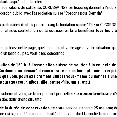
stante auprès des familles.
e ses valeurs de solidarité, CORDSAVINGS participe également à l'aide à 
cordon public avec l'association suisse "Cordons pour Demain".
s partenaires dont au premier rang la fondation suisse "The Ark", COR
r et nous souhaitons à cette occasion en faire bénéficier
tous les ci
es
qui lisez cette page, quels que soient votre âge et votre situation, qu
 un bébé ou pas, vous êtes concernés.
ution de 150 fr. à l'association suisse de soutien à la collecte d
Cordons pour demain" il vous sera remis un bon optionnel exerçab
0 que vous pourrez librement utiliser vous-même ou donner à une
urage (sœur, nièce, fille, petite-fille, amie, etc.)
uchement venu, ce bon optionnel permettra à la maman bénéficiaire d
n des deux droits suivants:
e la durée de conservation
de notre service standard 25 ans sang d
ce qui signifie 50 ans de continuité de service dont la moitié lui sera ains