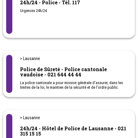
24h/24 - Police - Tél. 117
Urgences 24h/24.
> Lausanne
Police de Sûreté - Police cantonale
vaudoise - 021 644 44 44
La police cantonale a pour mission générale d'assurer, dans les
limites de la loi, le maintien de la sécurité et de l'ordre public.
En outre, elle :
- exerce la police judiciaire
- agit sur l'ensemble du territoire cantonal
- assure, en collaboration avec les polices municipales, la
prévention criminelle dans la mesure de ses moyens et dans les
> Lausanne
limites de la loi.
- Division des mineurs pour le Canton de Vaud, hors Lausanne
24h/24 - Hôtel de Police de Lausanne - 021
- Division des mœurs pour le Canton de Vaud, hors Lausanne
315 15 15