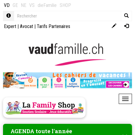
VD
GE
NE
VS
dieFamilie
SHOP
Expert
|
Avocat
|
Tarifs Partenaires
Toggl
AGENDA toute l'année