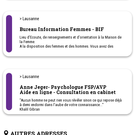
Exclusivement de la compétence de la ville de Lausanne
> Lausanne
Bureau Information Femmes - BIF
Lieu d'Ecoute, de renseignements et d'orientation à la Maison de
la Femme.
A la disposition des femmes et des hommes. Vous avez des
soucis, besoin de renseignements et d'orientation, nous vous
accueillons sans rendez-vous, gratuitement et en toute
confidentialité.
Un bureau pour toutes les informations pour les femmes et les
hommes !
> Lausanne
Anne Jeger- Psychologue FSP/AVP
Aide en ligne - Consultation en cabinet
"Aucun homme ne peut rien vous révéler sinon ce qui repose déjà
à demi endormi dans l'aube de votre connaissance..."
Khalil Gibran
AUTRES ADRESSES