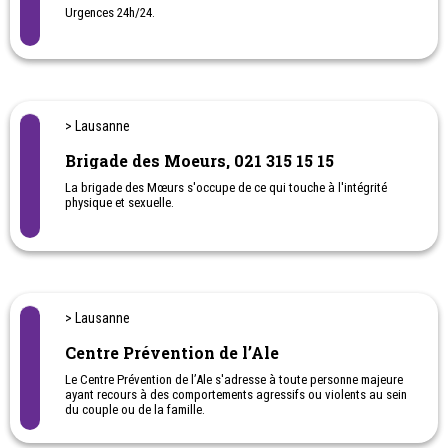
Urgences. 24h/24.
Urgences 24h/24.
> Lausanne
Brigade des Moeurs, 021 315 15 15
La brigade des Mœurs s'occupe de ce qui touche à l'intégrité
physique et sexuelle.
Horaires: 24h/24 pour les victimes de moeurs.
Urgences par tél. 117
Les inspecteurs-trices spécialisé-e-s de la brigade des Mœurs
traitent des infractions en relation avec:
> Lausanne
- l'intégrité sexuelle (viol, contrainte sexuelle, pédophilie,
exhibitionnisme, pornographie, etc.);
Centre Prévention de l’Ale
- la maltraitance sur les mineurs (violences physiques et
psychologiques);
Le Centre Prévention de l’Ale s'adresse à toute personne majeure
- les cas graves de violence domestique (lésions corporelles
ayant recours à des comportements agressifs ou violents au sein
graves, tentative d'homicide, notion d'abus sexuel au sein du
du couple ou de la famille.
couple, etc.);
L'entretien d'accueil est gratuit.
- la prostitution (prostituées clandestines, contrôles de salons de
massages, traite d'êtres humains, etc.).