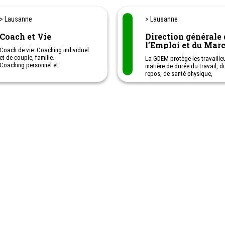
> Lausanne
> Lausanne
Coach et Vie
Direction générale 
l’Emploi et du Mar
Coach de vie: Coaching individuel
du travail - DGEM
et de couple, famille.
La GDEM protège les travaille
Coaching personnel et
matière de durée du travail, d
professionnel, parental, familial,
repos, de santé physique,
successoral, adultes/adolescents
psychique, d'hygiène et d'erg
dès 16 ans.
pour les travailleurs vaudois,
Coaching professionnel: Gestion de
dehors de Lausanne.
carrière, gestion des émotions,
motivation, difficultés au travail,
Inspection du travail
gestion et modération des conflits
Contrôle du marché du travail 
au travail, harcèlement et mobbing
protection des travailleurs
au travail
Il lutte contre le travail au noir
Il prévient les accidents
professionnels et examine les
de construction ou d'aménag
des postes de travail.