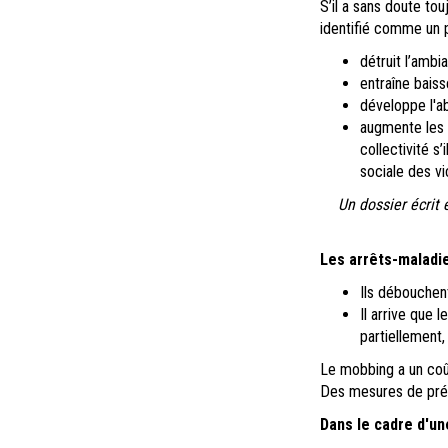
S’il a sans doute tou
identifié comme un 
détruit l’ambi
entraîne bais
développe l'a
augmente les c
collectivité s
sociale des vi
Un dossier écrit
Les arrêts-maladi
Ils débouche
Il arrive que 
partiellement, 
Le mobbing a un coût
Des mesures de préve
Dans le cadre d'un