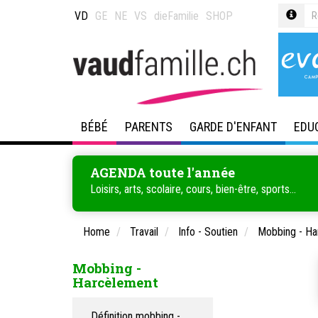
VD
GE
NE
VS
dieFamilie
SHOP
BÉBÉ
PARENTS
GARDE D'ENFANT
EDU
AGENDA toute l'année
Loisirs, arts, scolaire, cours, bien-être, sports...
Home
Travail
Info - Soutien
Mobbing - Ha
Mobbing -
Harcèlement
Définition mobbing -