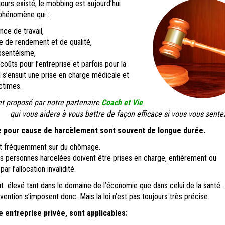
jours existé, le mobbing est aujourd’hui
phénomène qui :
ance de travail,
se de rendement et de qualité,
bsentéisme,
oûts pour l’entreprise et parfois pour la
’il s’ensuit une prise en charge médicale et
ctimes.
 et proposé par notre partenaire
Coach et Vie
qui vous aidera à vous battre de façon efficace si vous vous sent
e pour cause de harcèlement sont souvent de longue durée.
nt fréquemment sur du chômage.
les personnes harcelées doivent être prises en charge, entièrement ou
par l’allocation invalidité.
 élevé tant dans le domaine de l’économie que dans celui de la santé.
ntion s’imposent donc. Mais la loi n’est pas toujours très précise.
e entreprise privée, sont applicables: