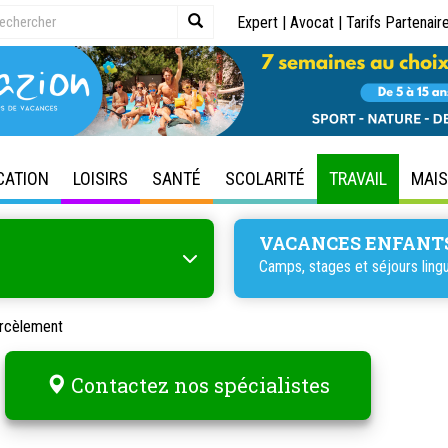
Expert
|
Avocat
|
Tarifs Partenair
CATION
LOISIRS
SANTÉ
SCOLARITÉ
TRAVAIL
MAI
VACANCES ENFANT
Camps, stages et séjours lingu
rcèlement
Contactez nos spécialistes