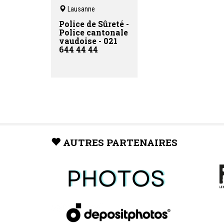
difficulté, une prise en charge
Lausanne
concrète et efficace durant laquelle
vous serez acteur de votre
Police de Sûreté -
évolution.
Police cantonale
vaudoise - 021
644 44 44
AUTRES PARTENAIRES