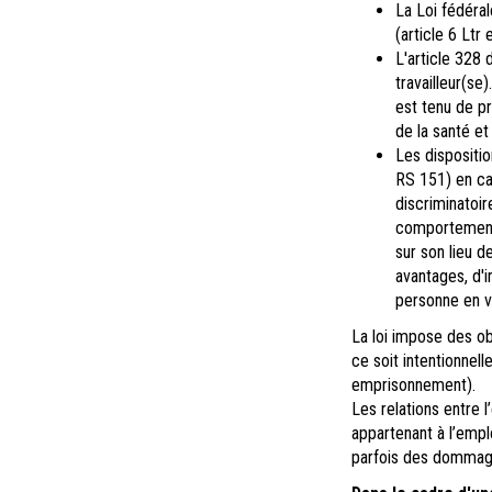
La Loi fédéral
(article 6 Ltr
L'article 328 
travailleur(s
est tenu de pr
de la santé et
Les dispositio
RS 151) en cas
discriminatoi
comportement f
sur son lieu d
avantages, d'
personne en vu
La loi impose des obl
ce soit intentionnell
emprisonnement).
Les relations entre l
appartenant à l’emplo
parfois des dommage