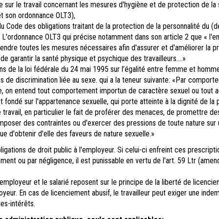
e sur le travail concernant les mesures d'hygiène et de protection de la
 et son ordonnance OLT3),
du Code des obligations traitant de la protection de la personnalité du (de
e). L'ordonnance OLT3 qui précise notamment dans son article 2 que « l'
endre toutes les mesures nécessaires afin d'assurer et d'améliorer la p
 de garantir la santé physique et psychique des travailleurs....»
ns de la loi fédérale du 24 mai 1995 sur l’égalité entre femme et homm
 de discrimination liée au sexe. qui a la teneur suivante: «Par comport
re, on entend tout comportement importun de caractère sexuel ou tout a
ondé sur l'appartenance sexuelle, qui porte atteinte à la dignité de la
e travail, en particulier le fait de proférer des menaces, de promettre de
imposer des contraintes ou d'exercer des pressions de toute nature sur
e d'obtenir d'elle des faveurs de nature sexuelle.»
igations de droit public à l'employeur. Si celui-ci enfreint ces prescripti
ement ou par négligence, il est punissable en vertu de l'art. 59 Ltr (ame
’employeur et le salarié reposent sur le principe de la liberté de licenci
yeur. En cas de licenciement abusif, le travailleur peut exiger une indem
s-intérêts.