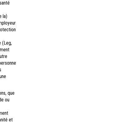
 santé
 la)
employeur
rotection
e (Leg,
ement
utre
 personne
s
 une
ons, que
nde ou
ement
nité et