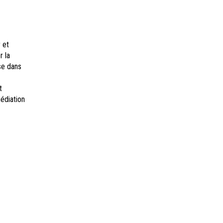
 et
r la
se dans
t
édiation