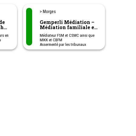
> Morges
de
Gemperli Médiation –
ché
Médiation familiale et
médiation au travail
urs en
Médiateur FSM et CSMC ainsi que
u
MIKK et CBFM
Assermenté par les tribunaux
onomie
cantonaux de Vaud, Genève et
 en
Fribourg
Consultations en français, anglais
ou allemand.
Gemperli Médiation vous
et la
accompagne pour résoudre vos
différends familiaux ou au travail à
l’amiable. Un processus volontaire
et totalement confidentiel qui se
 plans
pratique dans un environnement de
ement
respect et d’écoute active.
Possibilité de médiation en ligne.
Médiation interculturelle et
médiation internationale.