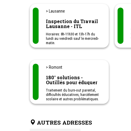
> Lausanne
Inspection du Travail
Lausanne - ITL
Horaires: 8h-11h30 et 13h-17h du
lundi au vendredi sauf le mercredi-
matin.
Renseignements et conseils sur le
droit au travail pour les travailleurs
de Lausanne
> Romont
180° solutions -
Outillés pour éduquer
Traitement du burn-out parental,
difficultés éducatives, harcèlement
scolaire et autres problématiques.
Psychologue et consultations
psychologiques, ateliers en
Discipline Positive, conférences.
Je travaille avec les enfants, les
AUTRES ADRESSES
ados et les adultes, à améliorer leur
quotidien. Je propose aux familles,
comme à toute autre personne en