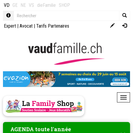
VD
GE
NE
VS
dieFamilie
SHOP
Expert
|
Avocat
|
Tarifs Partenaires
Toggl
AGENDA toute l'année