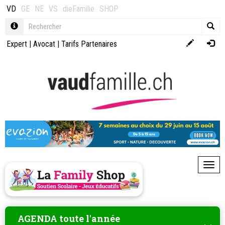
VD
GE
NE
VS
dieFamilie
SHOP
Expert
|
Avocat
|
Tarifs Partenaires
Toggl
AGENDA toute l'année