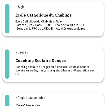
diplômée de la HEP.
> Aigle
École Catholique du Chablais
École Catholique du Chablais à Aigle
Garderie (Dès 2.5 ans) – UAPE – École de la 1H à la 11H
12ème année PRO ou LANGUES - Activités extrascolaires
Excellente préparation au gymnase de Saint-Maurice. Bilingue dès
la 9ème VP
> Denges
Coaching Scolaire Denges
Coaching scolaire à Denges ou à domicile. Cours et soutien
scolaire en maths, français, anglais, allemand - Préparation aux
ECR
> Region Lausannoise
l'Atelier & Co