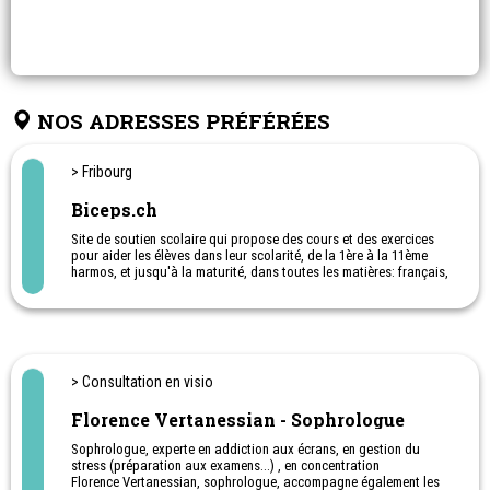
NOS ADRESSES PRÉFÉRÉES
> Fribourg
Biceps.ch
Site de soutien scolaire qui propose des cours et des exercices
pour aider les élèves dans leur scolarité, de la 1ère à la 11ème
harmos, et jusqu'à la maturité, dans toutes les matières: français,
maths, anglai, allemand, sciences ... Cours et exercices en ligne (E-
Learning).
Biceps est également une précieuse aide pour les parents qui
désirent avoir des outils complémentaires à ceux proposés à
l'école. Avec cette aide scolaire, les enfants peuvent suivre le
programme de l'école, s'exercer et faire des révisions. Le contenu
> Consultation en visio
de Biceps évolue et s'enrichit de nouveaux outils régulièrement.
Florence Vertanessian - Sophrologue
Sophrologue, experte en addiction aux écrans, en gestion du
stress (préparation aux examens...) , en concentration
Florence Vertanessian, sophrologue, accompagne également les