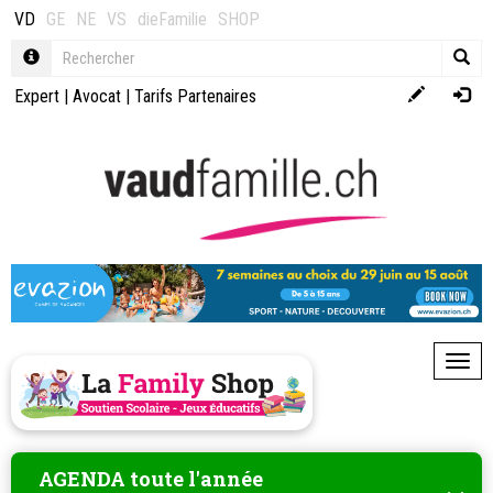
VD
GE
NE
VS
dieFamilie
SHOP
Expert
|
Avocat
|
Tarifs Partenaires
Toggl
AGENDA toute l'année