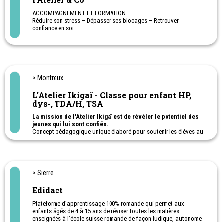
ACCOMPAGNEMENT ET FORMATION
Réduire son stress – Dépasser ses blocages – Retrouver
confiance en soi
Être bien dans ses apprentissages, dans son corps et dans sa vie.
> Montreux
L'Atelier Ikigaï - Classe pour enfant HP,
dys-, TDA/H, TSA
La mission de l'Atelier Ikigaï est de révéler le potentiel des
jeunes qui lui sont confiés.
Concept pédagogique unique élaboré pour soutenir les élèves au
profil neuroatypique (HP, dys-, TDA/H, TSA) en rupture scolaire ou
déscolarisés.
Ecole ouverte du lundi au vendredi (sauf le mercredi) de 9h à 15h,
repas compris.
Une alternative à la scolarité obligatoire, ouverte aux enfants de
> Sierre
10 à 16 ans, en fonction de leurs âges.
Edidact
Plateforme d’apprentissage 100% romande qui permet aux
enfants âgés de 4 à 15 ans de réviser toutes les matières
enseignées à l’école suisse romande de façon ludique, autonome