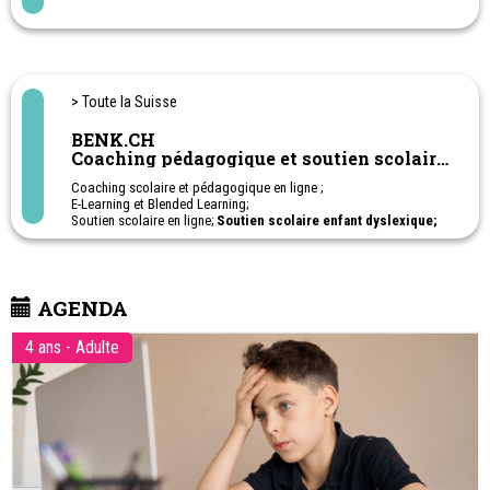
et motivante pour de meilleurs résultats.
> Toute la Suisse
BENK.CH
Coaching pédagogique et soutien scolaire
en ligne
Coaching scolaire et pédagogique en ligne ;
E-Learning et Blended Learning;
Soutien scolaire en ligne;
Soutien scolaire enfant dyslexique;
Soutien scolaire enfant TDAH; Soutien scolaire enfant haut-
potentiel - HPI;
Cours privés sur-mesure: français, anglais, allemand,
mathématiques et sciences, histoire, géographie, citoyenneté;
AGENDA
1ère à 11ème Harmos. Apprentissage - Post-obligatoire
Ateliers en ligne pour aider les parents à soutenir leurs enfants à
l'école.
4 ans - Adulte