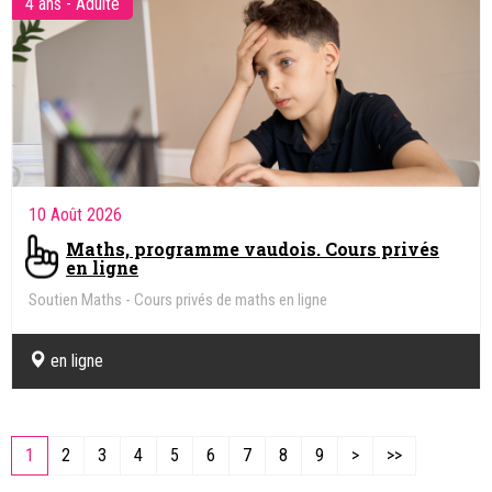
4 ans - Adulte
10 Août 2026
Maths, programme vaudois. Cours privés
en ligne
Soutien Maths - Cours privés de maths en ligne
en ligne
1
2
3
4
5
6
7
8
9
>
>>