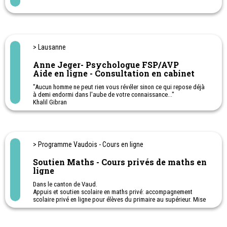
petits et les grands à vivre une relation équilibrée aux écrans.
Les rendez-vous se déroulent en visio-consultation.
Des séances efficaces, des résultats rapides.
> Lausanne
Anne Jeger- Psychologue FSP/AVP
Aide en ligne - Consultation en cabinet
"Aucun homme ne peut rien vous révéler sinon ce qui repose déjà
à demi endormi dans l'aube de votre connaissance..."
Khalil Gibran
> Programme Vaudois - Cours en ligne
Soutien Maths - Cours privés de maths en
ligne
Dans le canton de Vaud.
Appuis et soutien scolaire en maths privé: accompagnement
scolaire privé en ligne pour élèves du primaire au supérieur. Mise
en confiance, préparation aux examens (épreuves cantonales ECR,
evacom, certificat, maturité) et cours en visio-conférence.
Professeure spécialisée dans l'enseignement mathématiques,