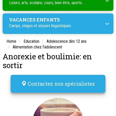
Loisirs, arts, scolaire, cours, bien-être, sports...
VACANCES ENFANTS
Camps, stages et séjours linguistiques
Home
Education
Adolescence dès 12 ans
Alimentation chez l'adolescent
Anorexie et boulimie: en
sortir
Contactez nos spécialistes