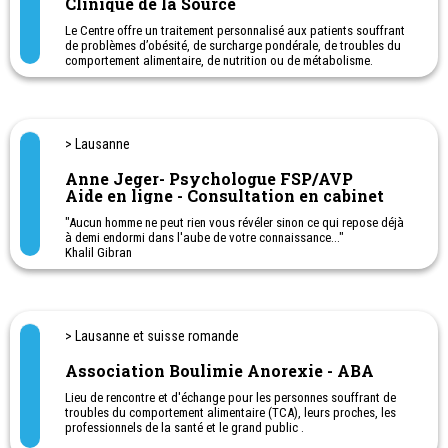
Clinique de la Source
Le Centre offre un traitement personnalisé aux patients souffrant
de problèmes d’obésité, de surcharge pondérale, de troubles du
comportement alimentaire, de nutrition ou de métabolisme.
L’ assurance de base prend en charge, sur ordonnance de votre
médecin, toutes les prestations ambulatoires du Centre médico-
chirurgical de l'obésité, y compris les consultations avec les
médecins et les psychologues-psychothérapeutes.
> Lausanne
Si vous êtes en excès de poids (IMC < 30 kg/m²) ou sans
Anne Jeger- Psychologue FSP/AVP
pathologie avérée, les consultations diététiques et certaines
Aide en ligne - Consultation en cabinet
séances de physiothérapie sont uniquement prises en charge par
l’assurance complémentaire.
"Aucun homme ne peut rien vous révéler sinon ce qui repose déjà
à demi endormi dans l'aube de votre connaissance..."
Khalil Gibran
> Lausanne et suisse romande
Association Boulimie Anorexie - ABA
Lieu de rencontre et d'échange pour les personnes souffrant de
troubles du comportement alimentaire (TCA), leurs proches, les
professionnels de la santé et le grand public .
- 021 329 04 39: psychologues