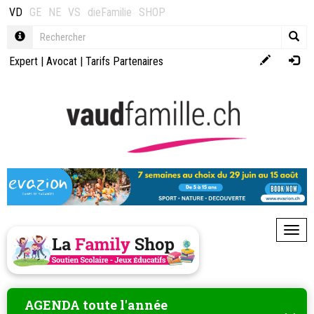
VD
GE
NE
VS
dieFamilie
SHOP
Expert
|
Avocat
|
Tarifs Partenaires
Toggl
AGENDA toute l'année