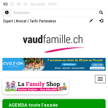
VD
GE
NE
VS
dieFamilie
SHOP
Expert
|
Avocat
|
Tarifs Partenaires
Toggl
AGENDA toute l'année