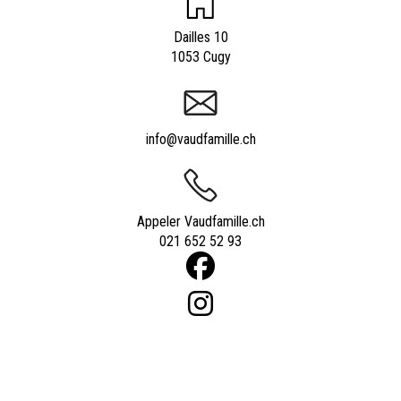
Dailles 10
1053 Cugy
info@vaudfamille.ch
Appeler Vaudfamille.ch
021 652 52 93
Powered by
quicksite
|
Qui sommes-nous ?
|
Contact
|
Nos experts
|
Tarifs
|