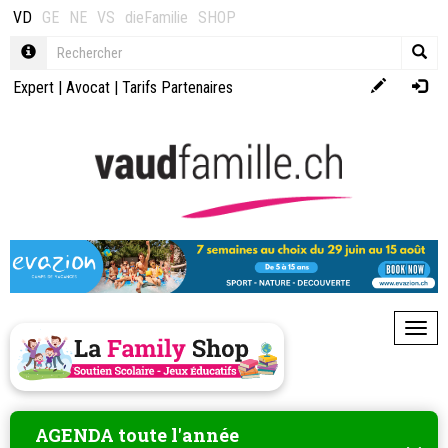
VD
GE
NE
VS
dieFamilie
SHOP
Expert
|
Avocat
|
Tarifs Partenaires
Toggl
AGENDA toute l'année