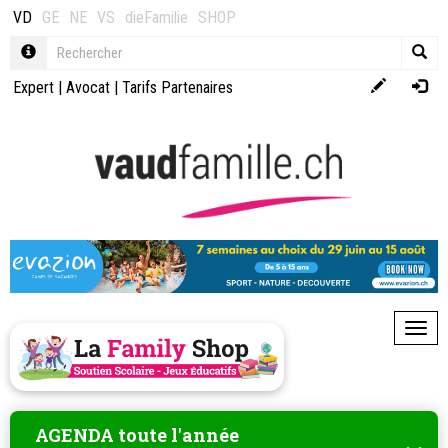
VD
GE
NE
VS
dieFamilie
SHOP
Expert
|
Avocat
|
Tarifs Partenaires
Toggl
AGENDA toute l'année