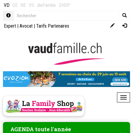
VD
GE
NE
VS
dieFamilie
SHOP
Expert
|
Avocat
|
Tarifs Partenaires
Toggl
AGENDA toute l'année