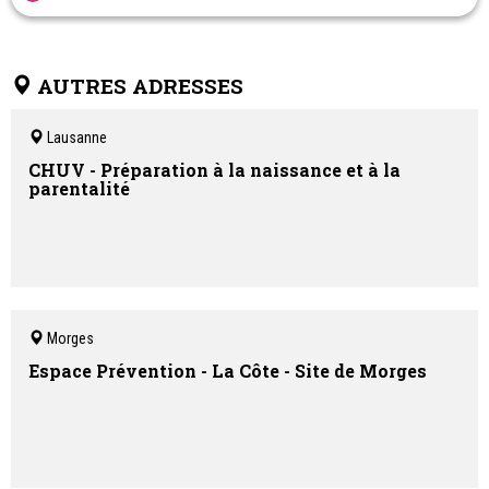
Cabinet de pédiatrie générale et urgences pédiatriques.
Consultations en Français - Anglais - Espagnol et Allemand
Neurofeedback
AUTRES ADRESSES
Lausanne
CHUV - Préparation à la naissance et à la
parentalité
Morges
Espace Prévention - La Côte - Site de Morges