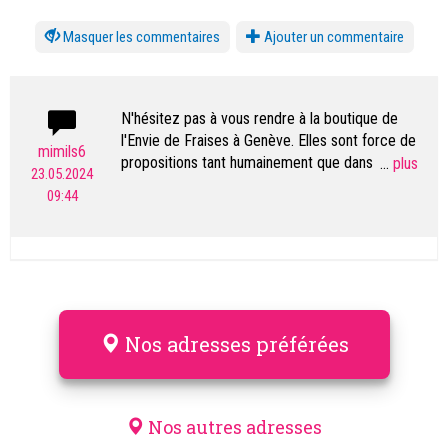
les commentaires
Ajouter un commentaire
N'hésitez pas à vous rendre à la boutique de
l'Envie de Fraises à Genève. Elles sont force de
mimils6
propositions tant humainement que dans les
...
23.05.2024
articles qu'elles proposent.
09:44
Les domaines sont larges: grossesse -
allaitement-confection femme enceinte-
confection enfant - lingerie-accessoires
maternité et allaitement-cosmétiques naturels
femme et enfant-jeu et jouets... et tellement plus
sur 120 m2
Nos adresses préférées
Grossesse - allaitement et accessoires on la part
belle et sauront vous être conseillé efficacement
Nos autres adresses