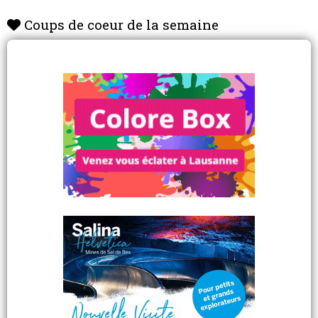
www.enviedefraises.ch
insta: l_envie_de_fraises
Coups de coeur de la semaine
www.facebook.com/lenviedefraises/