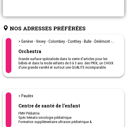
NOS ADRESSES PRÉFÉRÉES
> Genève - Vevey - Colombey - Conthey - Bulle - Delémont -
Chavanne de Bogis...
Orchestra
Grande surface spécialisée dans la vente d'articles pour les
bébés et dans la mode enfants de 0 à 3 ans: des PRIX, un CHOIX
d'une grande variété et surtout une QUALITE incomparable.
Location de matériel. Montage de meubles.
Puériculture, poussette pour bébé, sièges autos...
> Paudex
Centre de santé de l'enfant
FMH Pédiatrie.
Spéc hémato-oncologie pédiatrique
Formation supplémentaire ultrason pédiatrique &
Ultrason de la hanche chez le nouveau-né