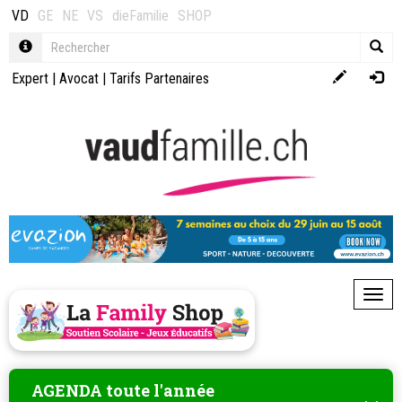
VD
GE
NE
VS
dieFamilie
SHOP
Expert
|
Avocat
|
Tarifs Partenaires
Toggl
AGENDA toute l'année