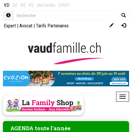
VD
GE
NE
VS
dieFamilie
SHOP
Expert
|
Avocat
|
Tarifs Partenaires
Toggl
AGENDA toute l'année