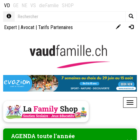
VD
GE
NE
VS
dieFamilie
SHOP
Expert
|
Avocat
|
Tarifs Partenaires
Toggl
AGENDA toute l'année