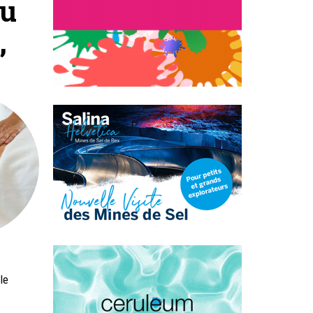
au
,
le