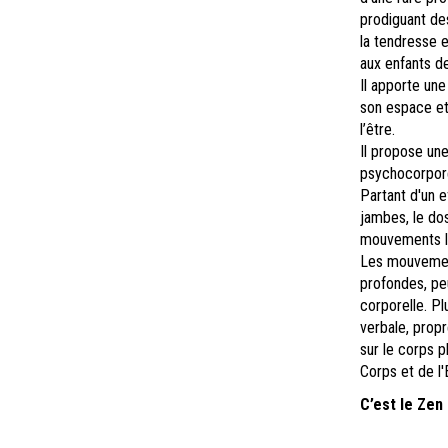
prodiguant des
la tendresse 
aux enfants de
Il apporte une
son espace et 
l’être.
Il propose une
psychocorpore
Partant d'un 
jambes, le dos,
mouvements le
Les mouvement
profondes, peu
corporelle. P
verbale, prop
sur le corps p
Corps et de l'E
C’est le Zen 