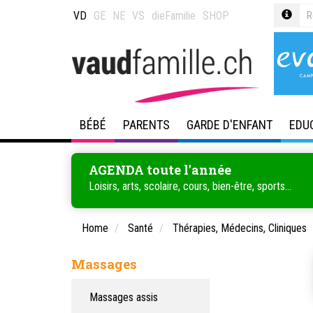
VD
GE
NE
VS
dieFamilie
SHOP
BÉBÉ
PARENTS
GARDE D'ENFANT
EDU
AGENDA toute l'année
Loisirs, arts, scolaire, cours, bien-être, sports...
Home
Santé
Thérapies, Médecins, Cliniques
Massages
Massages assis