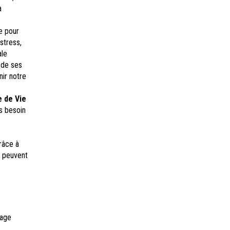
a
e pour
stress,
ale
 de ses
nir notre
e de Vie
s besoin
râce à
é peuvent
sage