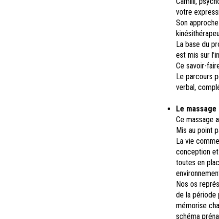
Camilli, psyc
votre expressi
Son approche o
kinésithérapeu
La base du pro
est mis sur l’i
Ce savoir-fai
Le parcours p
verbal, complé
Le massage
Ce massage a p
Mis au point 
La vie commen
conception et
toutes en plac
environnemen
Nos os représe
de la période 
mémorise chaq
schéma prénata