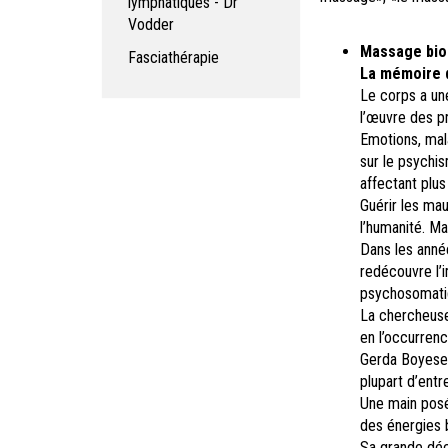
lymphatiques - Dr
Vodder
Massage bio
Fasciathérapie
La mémoire 
Le corps a un
l’œuvre des p
Emotions, mal
sur le psychis
affectant plu
Guérir les ma
l’humanité. Mai
Dans les anné
redécouvre l’
psychosomati
La chercheuse
en l’occurren
Gerda Boyesen
plupart d’entr
Une main posée
des énergies 
Sa grande déc