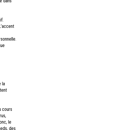
re dans
f.
L’accent
sonnelle.
que
 la
tent
u cours
rus,
onc, le
ieds, des