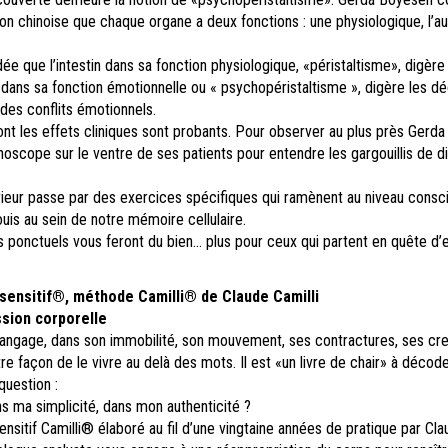
tion chinoise que chaque organe a deux fonctions : une physiologique, l’au
idée que l’intestin dans sa fonction physiologique, «péristaltisme», digère 
 dans sa fonction émotionnelle ou « psychopéristaltisme », digère les d
des conflits émotionnels.
ont les effets cliniques sont probants. Pour observer au plus près Gerd
hoscope sur le ventre de ses patients pour entendre les gargouillis de d
érieur passe par des exercices spécifiques qui ramènent au niveau consci
uis au sein de notre mémoire cellulaire.
ponctuels vous feront du bien… plus pour ceux qui partent en quête d’
ensitif®, méthode Camilli® de Claude Camilli
sion corporelle
langage, dans son immobilité, son mouvement, ses contractures, ses cre
tre façon de le vivre au delà des mots. Il est «un livre de chair» à décod
question :
ns ma simplicité, dans mon authenticité ?
sitif Camilli® élaboré au fil d’une vingtaine années de pratique par Cla