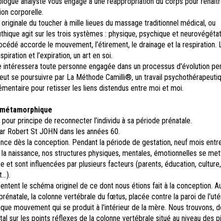
hologue analyste vous engage à une réappropriation du corps pour renaît
on corporelle.
riginale du toucher à mille lieues du massage traditionnel médical, ou
thique agit sur les trois systèmes : physique, psychique et neurovégétati
cédé accorde le mouvement, l’étirement, le drainage et la respiration. 
nspiration et l’expiration, un art en soi.
re intéressera toute personne engagée dans un processus d'évolution per
eut se poursuivre par La Méthode Camilli®, un travail psychothérapeuti
mentaire pour retisser les liens distendus entre moi et moi.
 métamorphique
our principe de reconnecter l’individu à sa période prénatale.
par Robert St JOHN dans les années 60.
ce dès la conception. Pendant la période de gestation, neuf mois entre
 la naissance, nos structures physiques, mentales, émotionnelles se met
e et sont influencées par plusieurs facteurs (parents, éducation, culture,
t…).
ntent le schéma originel de ce dont nous étions fait à la conception. A
prénatale, la colonne vertébrale du fœtus, placée contre la paroi de l'uté
ue mouvement qui se produit à l'intérieur de la mère. Nous trouvons, d
l sur les points réflexes de la colonne vertébrale situé au niveau des p