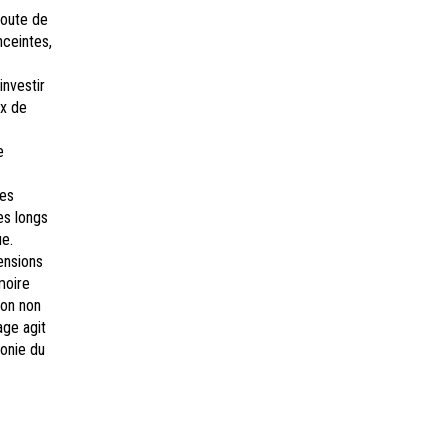
coute de
ceintes,
investir
ux de
e
les
ses longs
e.
ensions
moire
ion non
ge agit
monie du