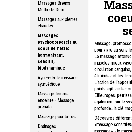
Mass
Massages Breuss -
Méthode Dorn
coeu
Massages aux pierres
s
chaudes
Massages
psychocorporels au
Massage, promesse 
coeur de l'être:
pour vivre au sens l
harmonisant,
Le massage atténue n
sensitif,
muscles mieux vascul
biodynamique
circulation sanguine,
éliminées et les tis
Ayurveda: le massage
L’action de l’apposit
ayurvédique
points agit sur les o
Massage femme
Effleurages, pétrissag
enceinte - Massage
également sur le sys
prénatal
profonde…la clé magi
Massage pour bébés
Découvrez différent
«massage sensitif®» 
Drainages
massage», «le massage