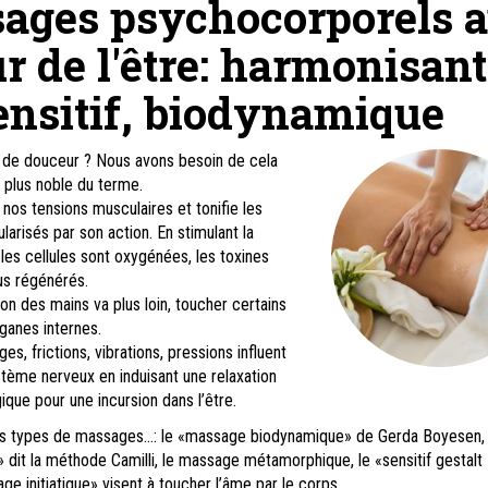
ages psychocorporels 
r de l'être: harmonisant
ensitif, biodynamique
de douceur ? Nous avons besoin de cela
e plus noble du terme.
os tensions musculaires et tonifie les
arisés par son action. En stimulant la
 les cellules sont oxygénées, les toxines
sus régénérés.
ion des mains va plus loin, toucher certains
rganes internes.
es, frictions, vibrations, pressions influent
tème nerveux en induisant une relaxation
que pour une incursion dans l’être.
s types de massages...: le «massage biodynamique» de Gerda Boyesen, 
dit la méthode Camilli, le massage métamorphique, le «sensitif gestalt
 initiatique» visent à toucher l’âme par le corps ...