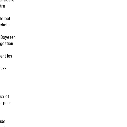
tre
le bol
échets
a Boyesen
igestion
ent les
eux-
ux et
er pour
ude