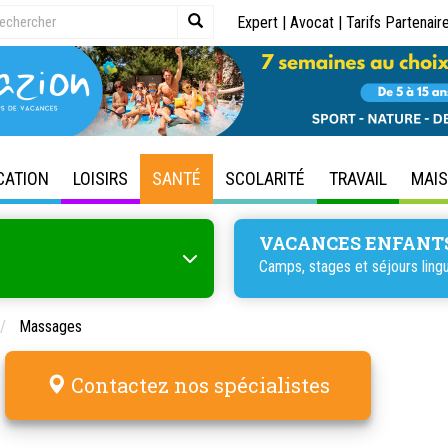
Expert
|
Avocat
|
Tarifs Partenair
CATION
LOISIRS
SANTÉ
SCOLARITÉ
TRAVAIL
MAI
VACANCES ENFANT
Camps, stages et séjours lingu
Massages
Contactez nos spécialistes