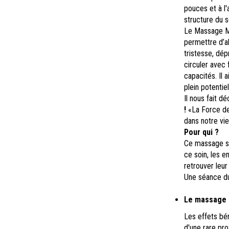
pouces et à l'
structure du 
Le Massage Mé
permettre d’ab
tristesse, dé
circuler avec 
capacités. Il 
plein potentie
Il nous fait d
!
«La Force de 
dans notre vie
Pour qui ?
Ce massage s'
ce soin, les e
retrouver leur 
Une séance du
Le massage 
Les effets bé
d'une rare pro