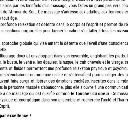
 soins par les bienfaits d’un massage, vous faites un grand pas vers l’é
et de l’Amour de Soi… Ce massage s'adresse aux adultes, aux femmes en
 tout âge.
 profonde relaxation et détente dans le corps et l’esprit et permet de ré
sensations corporelles pour laisser le calme s'installer à tous les nivea
 approche globale qui vise autant la détente que l'éveil d'une conscienc
lle.
effleurage doux et enveloppant dans son ensemble, englobant les pieds, 
 le buste, le ventre, les épaules, la nuque, le cuir chevelu et le visage, 
nts et fluides permettent une profonde relaxation physique et psychiqu
s s'enchaînent comme une danse et s'intensifient pour soulager des t
vent faire surgir et libérer des émotions cachées, inscrites dans la mé
lus la personne massée s'abandonne, plus elle s'ouvre à une communicat
re à ce massage qui est qualifié comme
le toucher du coeur
. Ce massa
hysique et énergétique dans son ensemble et recherche l'unité et l'har
sprit.
par excellence !