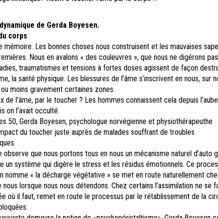
dynamique
de Gerda Boyesen.
du corps
e mémoire. Les bonnes choses nous construisent et les mauvaises sape
remières. Nous en avalons « des couleuvres », que nous ne digérons pas
adies, traumatismes et tensions à fortes doses agissent de façon destr
me, la santé physique. Les blessures de l’âme s’inscrivent en nous, sur n
s ou moins gravement certaines zones.
ux de l’âme, par le toucher ? Les hommes connaissent cela depuis l’aub
s on l’avait occulté.
es 50, Gerda Boyesen, psychologue norvégienne et physiothérapeuthe
impact du toucher juste auprès de malades souffrant de troubles
ques.
 observe que nous portons tous en nous un mécanisme naturel d’auto g
ce un système qui digère le stress et les résidus émotionnels. Ce proce
 nomme « la décharge végétative » se met en route naturellement che
e nous lorsque nous nous détendons. Chez certains l’assimilation ne se fa
 où il faut, remet en route le processus par le rétablissement de la cir
bloquées.
ouverte demeure la notion de «psychopéristaltisme». Gerda Boyesen c