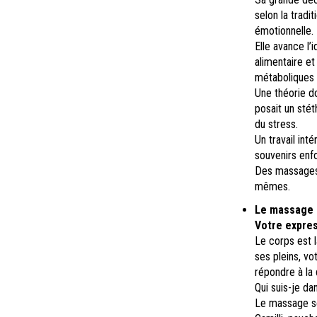
selon la tradi
émotionnelle.
Elle avance l’
alimentaire et
métaboliques 
Une théorie d
posait un stét
du stress.
Un travail int
souvenirs enfo
Des massages 
mêmes.
Le massage s
Votre expres
Le corps est 
ses pleins, vo
répondre à la 
Qui suis-je da
Le massage sen