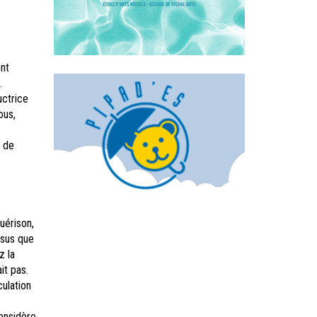
nt
.
uctrice
ous,
e de
uérison,
ssus que
z la
it pas.
culation
onsidère