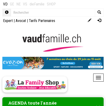
VD
GE
NE
VS
dieFamilie
SHOP
Expert
|
Avocat
|
Tarifs Partenaires
Toggl
AGENDA toute l'année