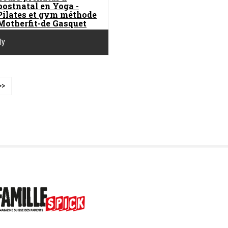
postnatal en Yoga -
Pilates et gym méthode
Motherfit-de Gasquet
ly
>>