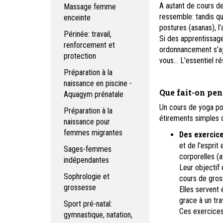
A autant de cours de
Massage femme
ressemble: tandis que
enceinte
postures (asanas), l’
Périnée: travail,
Si des apprentissage
renforcement et
ordonnancement s’aj
protection
vous... L'essentiel 
Préparation à la
naissance en piscine -
Que fait-on pen
Aquagym prénatale
Un cours de yoga p
Préparation à la
étirements simples
naissance pour
femmes migrantes
Des exercic
et de l'esprit
Sages-femmes
corporelles (
indépendantes
Leur objectif 
Sophrologie et
cours de gro
grossesse
Elles servent 
grace à un tra
Sport pré-natal:
Ces exercices 
gymnastique, natation,