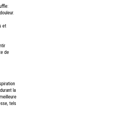
ffle:
douleur.
s et
tir
te de
piration
durant la
meilleure
sse, tels