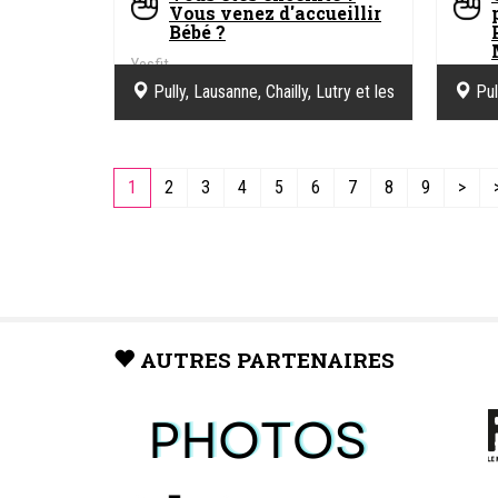
Vous venez d'accueillir
Bébé ?
Yesfit
Yesfit
Pully, Lausanne, Chailly, Lutry et les
Pul
Cullayes
1
2
3
4
5
6
7
8
9
>
AUTRES PARTENAIRES