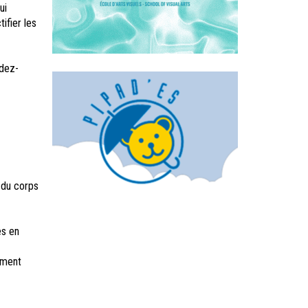
ui
ifier les
dez-
 du corps
es en
ement