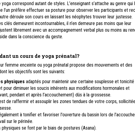
 yoga correspond autant de styles. L’enseignant s’attache au genre qui l
 l’un préfère effectuer sa posture pour observer les participants et rect
autre déroule son cours en laissant les néophytes trouver leur justesse.
s clés demeurent incontournables, il n’en demeure pas moins que leur
ustent librement avec un accompagnement verbal plus ou moins au ren
réside dans la conscience du geste.
dant un cours de yoga prénatal?
our femme enceinte ou yoga prénatal propose des mouvements et des
 dont les objectifs sont les suivants:
es physiques
adaptés pour maintenir une certaine souplesse et tonicité
 et pour diminuer les soucis inhérents aux modifications hormonales et
avant, pendant et après l’accouchement) dûs à la grossesse.
est de raffermir et assouplir les zones tendues de votre corps, sollicité
ssesse.
également à tonifier et favoriser l'ouverture du bassin lors de l'accouch
vail sur le périnée.
physiques se font par le biais de postures (Asana).