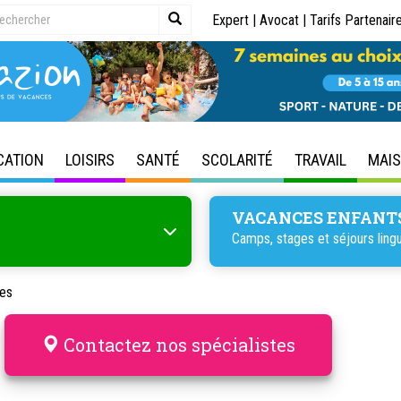
Expert
|
Avocat
|
Tarifs Partenair
CATION
LOISIRS
SANTÉ
SCOLARITÉ
TRAVAIL
MAI
VACANCES ENFANT
Camps, stages et séjours lingu
les
Contactez nos spécialistes