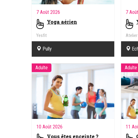
7 Août 2026
7 Aoû
Yoga aérien
Yesfit
Atelie
Pully
Ech
Adulte
Adulte
10 Août 2026
11 Ao
Vous êtes enceinte ?