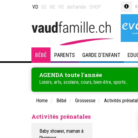
VD
GE
NE
VS
dieFamilie
SHOP
BÉBÉ
PARENTS
GARDE D'ENFANT
EDU
AGENDA toute l'année
Loisirs, arts, scolaire, cours, bien-être, sports...
Home
Bébé
Grossesse
Activités prénata
Activités prénatales
Baby shower, maman à
l’honneur