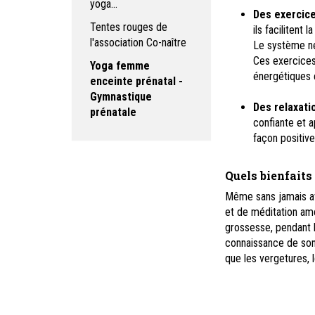
yoga...
Des exercice
Tentes rouges de
ils facilitent 
l'association Co-naître
Le système ne
Ces exercices 
Yoga femme
énergétiques 
enceinte prénatal -
Gymnastique
Des relaxatio
prénatale
confiante et a
façon positiv
Quels bienfaits
Même sans jamais avo
et de méditation amé
grossesse, pendant l
connaissance de son 
que les vergetures, l