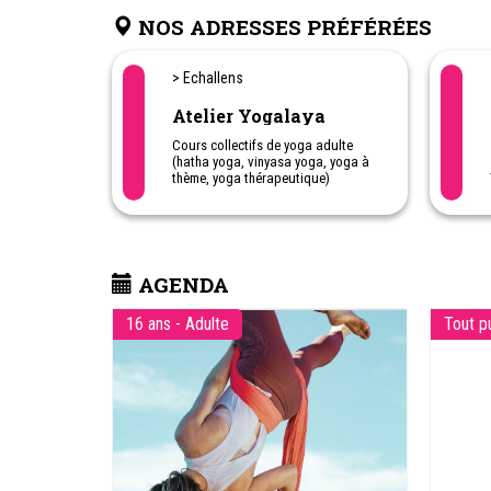
NOS ADRESSES PRÉFÉRÉES
> Echallens
Atelier Yogalaya
Cours collectifs de yoga adulte
(hatha yoga, vinyasa yoga, yoga à
thème, yoga thérapeutique)
Cours de yoga-respiration
Cours de yoga adapté
Méditation
Yogathérapie en individuel
Cours de yoga prénatal et
postnatal sur demande
AGENDA
Cours d'AcroYoga
16 ans - Adulte
Tout p