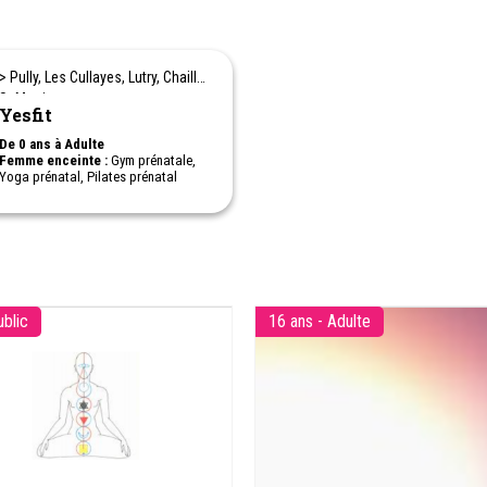
> Pully, Les Cullayes, Lutry, Chailly,
St Martin
Yesfit
De 0 ans à Adulte
Femme enceinte :
Gym prénatale,
Yoga prénatal, Pilates prénatal
Après accouchement :
Gym
postnatale, Pilates postnatal, Gym
poussette, Gym parent-enfant
(Babygym), massage parent-bébé
Cours Femme Exclusivement :
Pilates, Yoga, yoga aérien, TRX,
Cardio Bodysculpting, Hiit,
Bodysculpt, Fascias posture &
ublic
16 ans - Adulte
mouvements, Gym douce équilibre
senior
Plusieurs lieux de salles :
Pully
(la principale) - Lausanne, St Martin
- Chailly - Lutry et les Cullayes
(proche Oron-la-ville)
Remise en forme & mouvement,
maternité, yoga ashtanga, high
intensity interval training, pilates