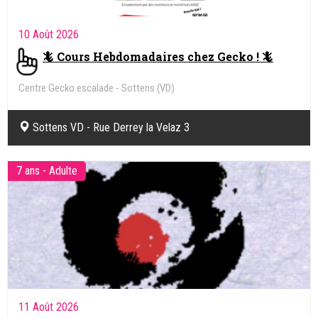
10 Août 2026
🦎 Cours Hebdomadaires chez Gecko ! 🦎
Centre Gecko escalade - Sottens (VD)
Sottens VD - Rue Derrey la Velaz 3
7 ans - Adulte
11 Août 2026