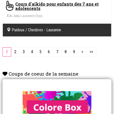
Cours d'aïkido pour enfants dès 7 ans et
adolescents
Aïki Juku Lausanne Dojo
Puidoux / Chexbres - Lausanne
1
2
3
4
5
6
7
8
9
>
>>
Coups de coeur de la semaine