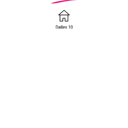
Dailles 10
1053 Cugy
info@vaudfamille.ch
Appeler Vaudfamille.ch
021 652 52 93