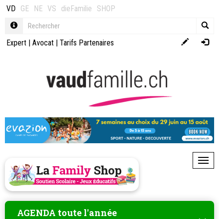
VD
GE
NE
VS
dieFamilie
SHOP
Expert
|
Avocat
|
Tarifs Partenaires
Toggl
AGENDA toute l'année