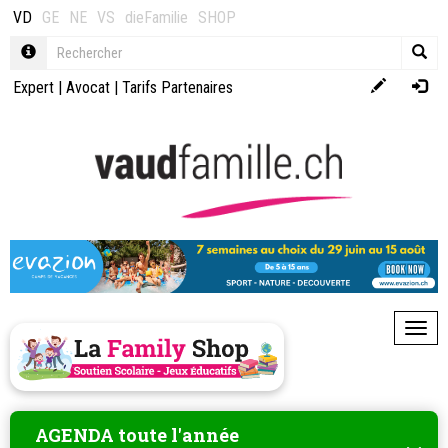
VD
GE
NE
VS
dieFamilie
SHOP
Expert
|
Avocat
|
Tarifs Partenaires
Toggl
AGENDA toute l'année