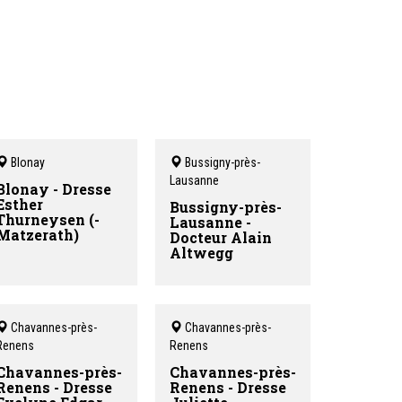
Blonay
Bussigny-près-
Lausanne
Blonay - Dresse
Esther
Bussigny-près-
Thurneysen (-
Lausanne -
Matzerath)
Docteur Alain
Altwegg
Chavannes-près-
Chavannes-près-
Renens
Renens
Chavannes-près-
Chavannes-près-
Renens - Dresse
Renens - Dresse