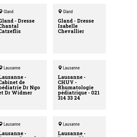
Gland
Gland
Gland - Dresse
Gland - Dresse
Chantal
Isabelle
Catzeflis
Chevallier
Lausanne
Lausanne
Lausanne -
Lausanne -
Cabinet de
CHUV -
pédiatrie Dr Ngo
Rhumatologie
et Dr Widmer
pédiatrique - 021
314 33 24
Lausanne
Lausanne
Lausanne -
Lausanne -