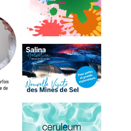
rfois
pe de