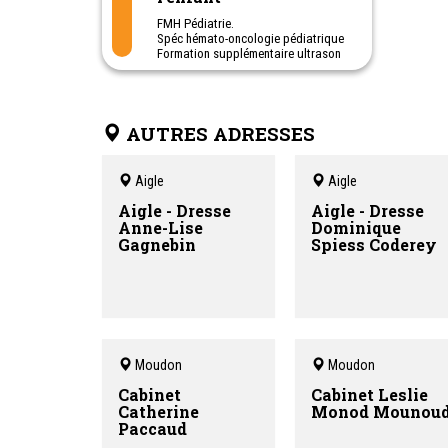
FMH Pédiatrie.
Spéc hémato-oncologie pédiatrique
Formation supplémentaire ultrason
pédiatrique &
Ultrason de la hanche chez le
nouveau-né
AUTRES ADRESSES
Cabinet de pédiatrie générale et
urgences pédiatriques.
Consultations en Français - Anglais
- Espagnol et Allemand
Aigle
Aigle
Neurofeedback
Aigle - Dresse
Aigle - Dresse
Anne-Lise
Dominique
Gagnebin
Spiess Coderey
Moudon
Moudon
Cabinet
Cabinet Leslie
Catherine
Monod Mounou
Paccaud