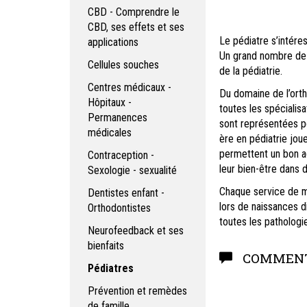
CBD - Comprendre le
CBD, ses effets et ses
Le pédiatre s’intéres
applications
Un grand nombre de 
Cellules souches
de la pédiatrie.
Centres médicaux -
Du domaine de l’orth
Hôpitaux -
toutes les spécialisa
Permanences
sont représentées pou
médicales
ère en pédiatrie joue
permettent un bon a
Contraception -
leur bien-être d
Sexologie - sexualité
Chaque service de ma
Dentistes enfant -
lors de naissances d
Orthodontistes
toutes les pathologi
Neurofeedback et ses
bienfaits
COMMENT
Pédiatres
Prévention et remèdes
de famille