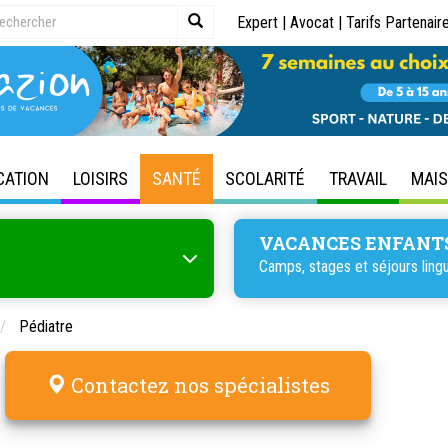
Expert
|
Avocat
|
Tarifs Partenair
CATION
LOISIRS
SANTÉ
SCOLARITÉ
TRAVAIL
MAI
VACANCES ENFANT
Camps, stages et séjours lingu
Pédiatre
Contactez nos spécialistes