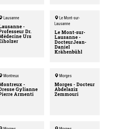
Lausanne
Le Mont-sur-
Lausanne
Lausanne -
Professeur Dr.
Le Mont-sur-
Médecine Urs
Lausanne -
Eiholzer
DocteurJean-
Daniel
Krähenbühl
Montreux
Morges
Montreux -
Morges - Docteur
Dresse Gylianne
Abdelaziz
Pierre Armenti
Zemmouri
Morges
Morges