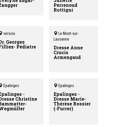
Evelyne Edgar-
Juliette
Zangger
Perrenoud
Rottigni
versoix
Le Mont-sur-
Lausanne
Dr. Georges
Filliez- Pédiatre
Dresse Anne
Crucis
Armengaud
Epalinges
Epalinges
Epalinges -
Epalinges -
Dresse Christine
Dresse Marie-
Bammatter-
Thérèse Rossier
Wegmüller
(-Furrer)