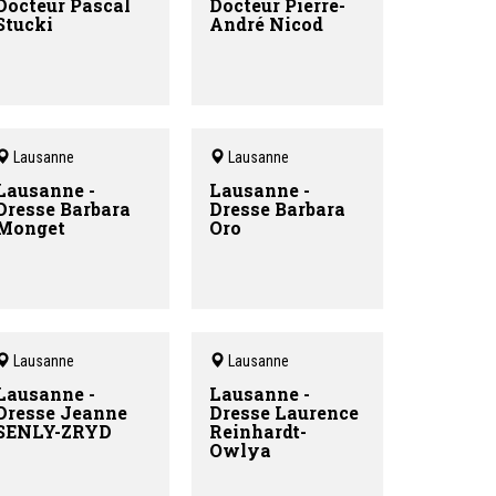
Docteur Pascal
Docteur Pierre-
Stucki
André Nicod
Lausanne
Lausanne
Lausanne -
Lausanne -
Dresse Barbara
Dresse Barbara
Monget
Oro
Lausanne
Lausanne
Lausanne -
Lausanne -
Dresse Jeanne
Dresse Laurence
SENLY-ZRYD
Reinhardt-
Owlya