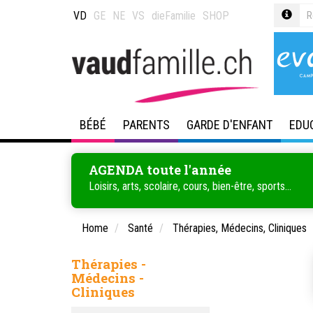
VD
GE
NE
VS
dieFamilie
SHOP
BÉBÉ
PARENTS
GARDE D'ENFANT
EDU
AGENDA toute l'année
Loisirs, arts, scolaire, cours, bien-être, sports...
Home
Santé
Thérapies, Médecins, Cliniques
Thérapies -
Médecins -
Cliniques