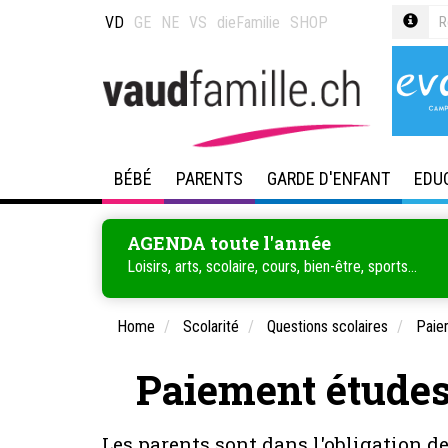
VD
GE
NE
VS
dieFamilie
SHOP
BÉBÉ
PARENTS
GARDE D'ENFANT
EDU
AGENDA toute l'année
Loisirs, arts, scolaire, cours, bien-être, sports...
Home
Scolarité
Questions scolaires
Paie
Paiement études
Les parents sont dans l'obligation de