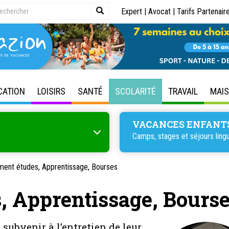
Expert
|
Avocat
|
Tarifs Partenair
CATION
LOISIRS
SANTÉ
SCOLARITÉ
TRAVAIL
MAI
VACANCES ENFANT
Camps, stages et séjours lingu
ment études, Apprentissage, Bourses
, Apprentissage, Bours
 subvenir à l’entretien de leur