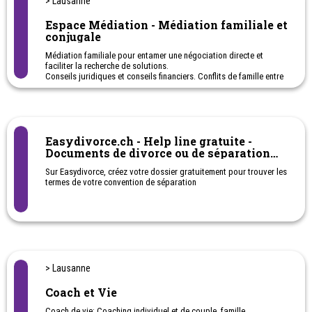
> Lausanne
Espace Médiation - Médiation familiale et
conjugale
Médiation familiale pour entamer une négociation directe et
faciliter la recherche de solutions.
Conseils juridiques et conseils financiers. Conflits de famille entre
parent(s) - enfants - Grands-parents... Conflits conjugaux,
séparation et divorce.
Easydivorce.ch - Help line gratuite -
Documents de divorce ou de séparation
sans passer par les services d'un avocat,
Sur Easydivorce, créez votre dossier gratuitement pour trouver les
par Internet
termes de votre convention de séparation
> Lausanne
Coach et Vie
Coach de vie: Coaching individuel et de couple, famille.