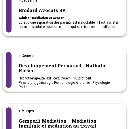
> Lausanne
560 60 70
Brodard Avocats SA
Horaires: sur RDV le mardi et mercredi
Adulte : médiation et avocat
Lorsqu'une séparation des parents est inéluctable, il faut assister
autant les adultes que les enfants qui se retrouvent au milieu de
cette situation. Les aspects émotionnels et leur équilibre sont
primordiaux. Droit de la famille, médiation, divorce à l'amiable,
droit, contentieux, succession. Bureaux à Lausanne, Genève et
Bulle.
> Genève
Développement Personnel - Nathalie
Riesen
Hypnothérapeute NGH cert. Coach PNL prof cert.
Psycho(bio)généalogie Pent'analogie Anatomie - Physiologie
Pathologie
Ouverture, confiance en soi- cauchemars, hyperactivité,
séparation, peurs, phobies, potentiel, concentration, pouce, pipi
au lit... PNL pour enfants.
Spécialiste en Relations toxiques – Manipulateurs - Charge
mentale
> Morges
Gemperli Médiation – Médiation
familiale et médiation au travail