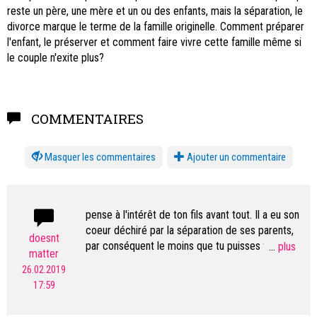
reste un père, une mère et un ou des enfants, mais la séparation, le
divorce marque le terme de la famille originelle. Comment préparer
l'enfant, le préserver et comment faire vivre cette famille même si
le couple n'exite plus?
COMMENTAIRES
les commentaires
Ajouter un commentaire
pense à l'intérêt de ton fils avant tout. Il a eu son
coeur déchiré par la séparation de ses parents,
doesnt
par conséquent le moins que tu puisses faire
...
matter
étant d'endiguer au mieux ce violent traumatisme
26.02.2019
en montrant que ses parents, à défaut de s'aimer,
17:59
peuvent s'entendre et être présent pour ses
moments clés de sa vie. Le bonheur de ton fils