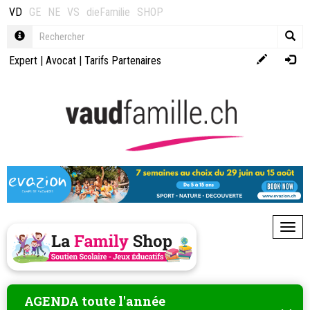
VD
GE
NE
VS
dieFamilie
SHOP
Expert
|
Avocat
|
Tarifs Partenaires
Toggl
AGENDA toute l'année