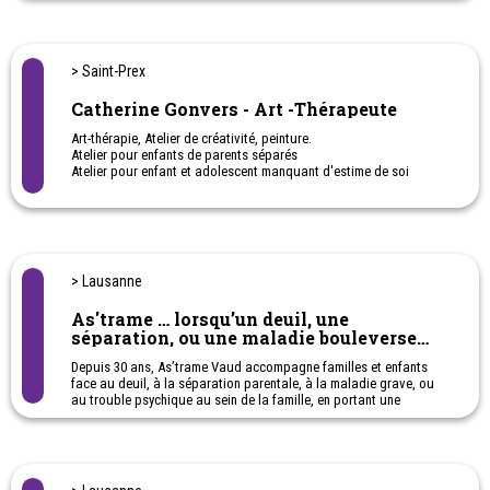
recherche de dialogue et de solutions pour trouver un nouvel
équilibre et un mieux être, ceci à toute étape de leur vie de couple,
lors de toute difficulté et lors de tout événement venant bousculer
la vie à deux.
> Saint-Prex
En consultation de couple, le·la professionnel·le du couple vous
Catherine Gonvers - Art -Thérapeute
aide à exprimer vos besoins et vos attentes concernant votre
relation de couple. Il.elle vous soutient pour développer votre
Art-thérapie, Atelier de créativité, peinture.
propre créativité, faire vos propres choix et prendre vos propres
Atelier pour enfants de parents séparés
décisions, en favorisant ainsi un dialogue constructif et
Atelier pour enfant et adolescent manquant d'estime de soi
respectueux avec votre partenaire.
La consultation de couple prend en compte votre contexte
familial, social et culturel.
Accueil CSP Vaud: 021 560 60 60
Ligne directe Consultation couple et famille CSP Vaud: 021
> Lausanne
560 60 70
As'trame … lorsqu’un deuil, une
Horaires : sur rendez-vous, le lundi
séparation, ou une maladie bouleverse
une vie
Depuis 30 ans, As’trame Vaud accompagne familles et enfants
face au deuil, à la séparation parentale, à la maladie grave, ou
au trouble psychique au sein de la famille, en portant une
attention particulière aux enfants et jeunes. Elle les aide à
mobiliser leurs ressources pour reconstruire leur chemin de vie.