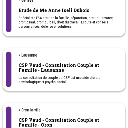
> Genève
Etude de Me Anne Iseli Dubois
Spécialiste FSA droit de la famille, séparation, droit du divorce,
droit pénal, droit du bail, droit du travail. Écoute et conseils
personnalisés, défense et solutions.
> Lausanne
CSP Vaud - Consultation Couple et
Famille - Lausanne
La consultation de couple du CSP est une aide d’ordre
psychologique et psycho-social.
Elle soutient tous les couples et personnes en couple dans leur
recherche de dialogue et de solutions pour trouver un nouvel
équilibre et un mieux être, ceci à toute étape de leur vie de couple,
lors de toute difficulté et lors de tout événement venant bousculer
la vie à deux.
> Oron-la-ville
En consultation de couple, le·la professionnel·le du couple vous
CSP Vaud - Consultation Couple et
aide à exprimer vos besoins et vos attentes concernant votre
Famille - Oron
relation de couple. Il.elle vous soutient pour développer votre