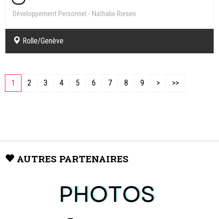
Développement Personnel - Nathalie Riesen
Rolle/Genève
1
2
3
4
5
6
7
8
9
>
>>
AUTRES PARTENAIRES