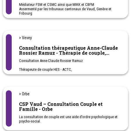
Médiateur FSM et CSMC ainsi que MIKK et CBFM
Assermenté par les tribunaux cantonaux de Vaud, Genève et
Fribourg
Consultations en français, anglais ou allemand.
Gemperli Médiation vous accompagne pour résoudre vos
différends familiaux ou au travail à l’amiable. Un processus
volontaire et totalement confidentiel qui se pratique dans un
environnement de respect et d’écoute active.
> Vevey
Possibilité de médiation en ligne.
Médiation interculturelle et médiation internationale.
Consultation thérapeutique Anne-Claude
Rossier Ramuz - Thérapie de couple,
familiale, individuelle - Sexologie
Consultation Anne-Claude Rossier Ramuz
Thérapeute de couple HES - ACTC,
Sexologue clinicienne UniGe
Approche intégrative (psychodynamique, systémique et TCC)
Entretiens individuels, de couple et familiaux
> Orbe
CSP Vaud – Consultation Couple et
Famille - Orbe
La consultation de couple est une aide d’ordre psychologique et
psycho-social.
Elle soutient tous les couples et personnes en couple dans leur