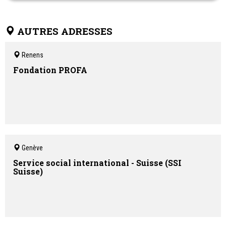
Notre approche, à la fois humaine et structurée, vous aide à
retrouver un cadre plus serein, à prendre des décisions dans
l’intérêt de votre enfant et à préserver l’équilibre familial.
AUTRES ADRESSES
Accompagnement privé, confidentiel et complémentaire aux
structures officielles.
Renens
Prestations :
Coaching co-parental · Médiation familiale · Coordination
Fondation PROFA
parentale · Visites médiatisées · Audition de l’enfant et de
l’adolescent
Genève
Service social international - Suisse (SSI
Suisse)