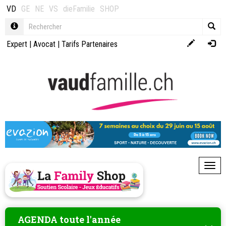
VD
GE
NE
VS
dieFamilie
SHOP
Expert
|
Avocat
|
Tarifs Partenaires
Toggl
AGENDA toute l'année