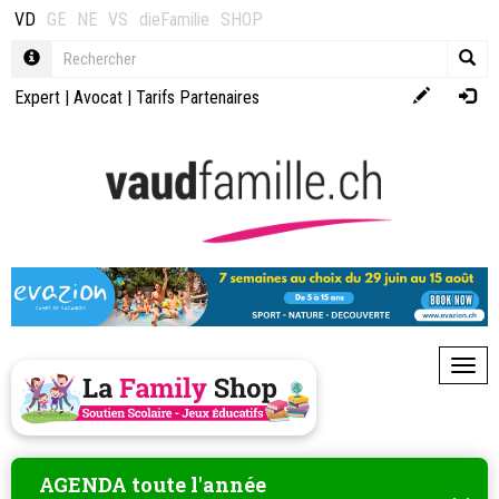
VD
GE
NE
VS
dieFamilie
SHOP
Expert
|
Avocat
|
Tarifs Partenaires
Toggl
AGENDA toute l'année