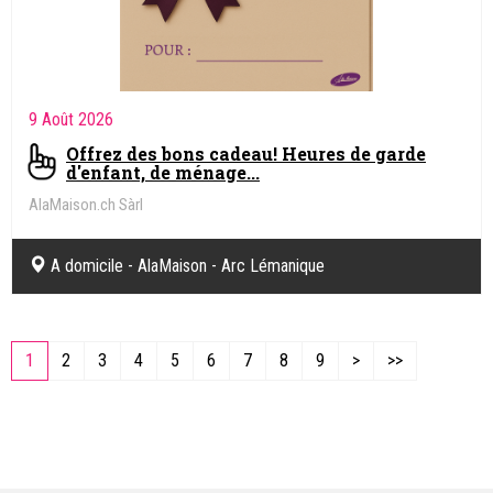
9 Août 2026
Offrez des bons cadeau! Heures de garde
d'enfant, de ménage...
AlaMaison.ch Sàrl
A domicile - AlaMaison - Arc Lémanique
1
2
3
4
5
6
7
8
9
>
>>