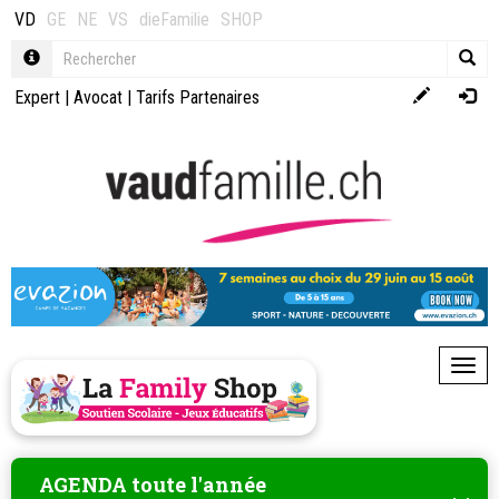
VD
GE
NE
VS
dieFamilie
SHOP
Expert
|
Avocat
|
Tarifs Partenaires
Toggl
AGENDA toute l'année