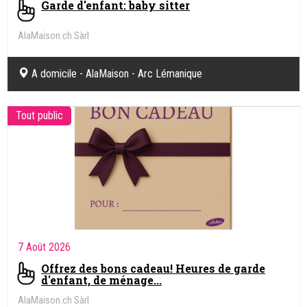
Garde d'enfant: baby sitter
AlaMaison.ch Sàrl
A domicile - AlaMaison - Arc Lémanique
Tout public
7 Août 2026
Offrez des bons cadeau! Heures de garde
d'enfant, de ménage...
AlaMaison.ch Sàrl