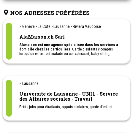
NOS ADRESSES PRÉFÉRÉES
> Genève - La Cote - Lausanne - Riviera Vaudoise
AlaMaison.ch Sàrl
Alamaison est une agence spécialisée dans les services à
domicile chez les particuliers:
Garde d'enfants y compris
lorsqu'un enfant est malade ou convalescent, baby-sitting,
entretien du domicile et aide aux personnes âgées à la maison.
Nous proposons également le recrutement de nounou à domicile
et la gestion administrative. (contrats, fiches de salaires, déclarer
sa nounou …)
Alamaison peut aussi être l'employeur de votre nounou.
> Lausanne.
Université de Lausanne - UNIL - Service
des Affaires sociales - Travail
Petits jobs pour étudiants, appuis scolaires, garde d'enfant...