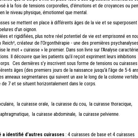
sé à la fois de tensions corporelles, d’émotions et de croyances ou pen
en le niveau physique, émotionnel que mental.
asses se mettent en place à différents âges de la vie et se superposent
 pelures d’un oignon.
llées et rigidifiées, plus notre réel potentiel de vie est emprisonné en no
m Reich
²
, créateur de l’Orgonthérapie - une des premières psychanalyse
ise le mot « cuirasse » le premier. Dans son livre sur l’Analyse caractérielle
ons. Il découvre que les patients qu’il reçoit expriment leurs inhibitions
orps. Ces dernières s’y inscrivent sous forme de tensions ou cuirasses
férents âges (des premiers jours de la naissance jusqu’à l’âge de 5-6 an
 anneaux segmentaires qui suivent un axe le long de la colonne vertébr
 de 7 et se situent horizontalement dans le corps.
e, la cuirasse orale, la cuirasse du cou, la cuirasse thoracique,
agmatique, la cuirasse abdominale, la cuirasse pelvienne.
 a identifié d’autres cuirasses
: 4 cuirasses de base et 4 cuirasses