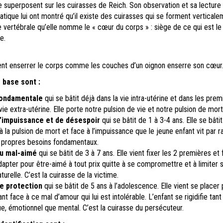
 se superposent sur les cuirasses de Reich. Son observation et sa lecture
ratique lui ont montré qu’il existe des cuirasses qui se forment vertical
e vertébrale qu’elle nomme le « cœur du corps » : siège de ce qui est le
e.
ent enserrer le corps comme les couches d’un oignon enserre son cœur
 base sont :
fondamentale
qui se bâtit déjà dans la vie intra-utérine et dans les prem
 vie extra-utérine. Elle porte notre pulsion de vie et notre pulsion de mort
d’impuissance et de désespoir
qui se bâtit de 1 à 3-4 ans. Elle se bâti
à la pulsion de mort et face à l’impuissance que le jeune enfant vit par r
es propres besoins fondamentaux.
du mal-aimé
qui se bâtit de 3 à 7 ans. Elle vient fixer les 2 premières et 
adapter pour être-aimé à tout prix quitte à se compromettre et à limiter 
turelle. C’est la cuirasse de la victime.
de protection
qui se bâtit de 5 ans à l’adolescence. Elle vient se placer
nt face à ce mal d’amour qui lui est intolérable. L’enfant se rigidifie tant
e, émotionnel que mental. C’est la cuirasse du persécuteur.