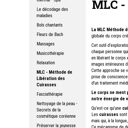
MLC - 
Le décodage des
maladies
Bols chantants
La MLC Méthode de
Fleurs de Bach
globale du corps cr
Massages
Cet outil d’explora
chaque personne qui
Musicothérapie
en libérant le corps
Relaxation
images intérieures d
Cette approche se v
MLC - Méthode de
prise de conscience 
Libération des
d’un traitement médi
Cuirasses
Le corps ne ment pa
Fasciathérapie
notre énergie de v
Nettoyage de la peau -
Qu’est-ce qu’une
cu
Secrets de la
Les
cuirasses
sont 
cosmétique coréenne
mais qui, à la longue
Préserver la jeunesse
Ce mécanisme de déf