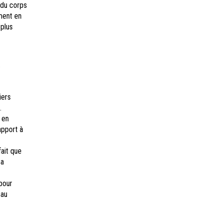
 du corps
ement en
 plus
.
iers
.
t en
apport à
fait que
sa
 pour
 au