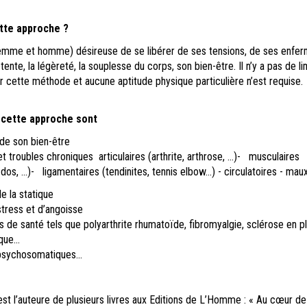
tte approche ?
emme et homme) désireuse de se libérer de ses tensions, de ses enfe
tente, la légèreté, la souplesse du corps, son bien-être. Il n’y a pas de li
r cette méthode et aucune aptitude physique particulière n’est requise.
e
cette approche sont
de son bien-être
et troubles chroniques
articulaires (arthrite, arthrose, …)- musculaires
os, …)- ligamentaires (tendinites, tennis elbow…) - circulatoires
-
maux
e la statique
stress et d’angoisse
 de santé tels que polyarthrite rhumatoïde, fibromyalgie, sclérose en p
ue...
psychosomatiques...
st l’auteure de plusieurs livres aux Editions de L’Homme : « Au cœur de