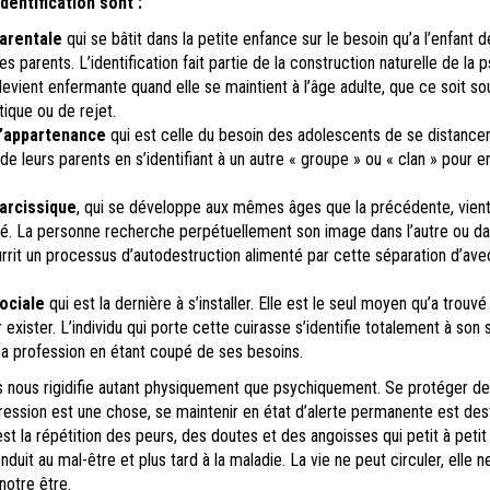
dentification sont :
parentale
qui se bâtit dans la petite enfance sur le besoin qu’a l’enfant d
ses parents. L’identification fait partie de la construction naturelle de la
devient enfermante quand elle se maintient à l’âge adulte, que ce soit so
ique ou de rejet.
d’appartenance
qui est celle du besoin des adolescents de se distance
de leurs parents en s’identifiant à un autre « groupe » ou « clan » pour 
narcissique
, qui se développe aux mêmes âges que la précédente, vient
ité. La personne recherche perpétuellement son image dans l’autre ou da
ourrit un processus d’autodestruction alimenté par cette séparation d’ave
ociale
qui est la dernière à s’installer. Elle est le seul moyen qu’a trouvé 
exister. L’individu qui porte cette cuirasse s’identifie totalement à son 
 sa profession en étant coupé de ses besoins.
s nous rigidifie autant physiquement que psychiquement. Se protéger de
ession est une chose, se maintenir en état d’alerte permanente est des
est la répétition des peurs, des doutes et des angoisses qui petit à petit
duit au mal-être et plus tard à la maladie. La vie ne peut circuler, elle n
notre être.