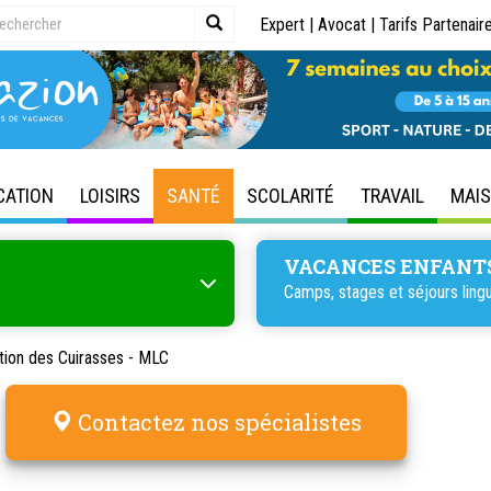
Expert
|
Avocat
|
Tarifs Partenair
CATION
LOISIRS
SANTÉ
SCOLARITÉ
TRAVAIL
MAI
VACANCES ENFANT
Camps, stages et séjours lingu
tion des Cuirasses - MLC
Contactez nos spécialistes