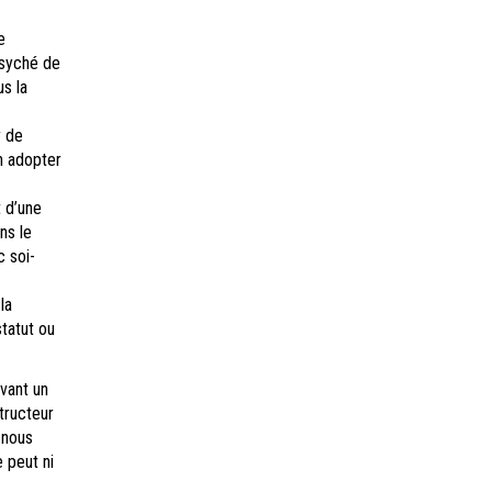
e
 psyché de
us la
r de
en adopter
 d’une
ns le
c soi-
la
statut ou
vant un
tructeur
 nous
e peut ni