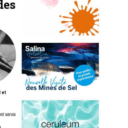
des
l et
nt servis
u