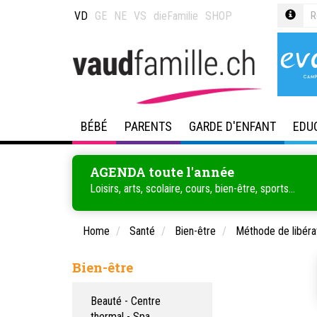
VD
GE
NE
VS
dieFamilie
SHOP
BÉBÉ
PARENTS
GARDE D'ENFANT
EDU
AGENDA toute l'année
Loisirs, arts, scolaire, cours, bien-être, sports...
Home
Santé
Bien-être
Méthode de libéra
Bien-être
Beauté - Centre
thermal - Spa