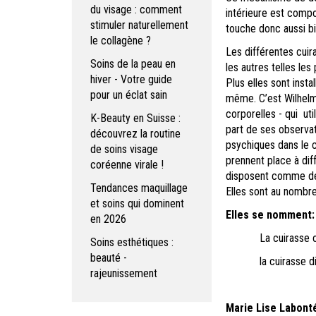
du visage : comment
intérieure est compo
stimuler naturellement
touche donc aussi bi
le collagène ?
Les différentes cuir
Soins de la peau en
les autres telles les
hiver - Votre guide
Plus elles sont insta
pour un éclat sain
même.
C’est Wilhel
corporelles - qui util
K-Beauty en Suisse :
part de ses observati
découvrez la routine
psychiques dans le c
de soins visage
prennent place à dif
coréenne virale !
disposent comme des
Tendances maquillage
Elles sont au nombre
et soins qui dominent
Elles se nomment:
en 2026
La cuirasse oculair
Soins esthétiques :
beauté -
la cuirasse diaphr
rajeunissement
Marie Lise Labonté