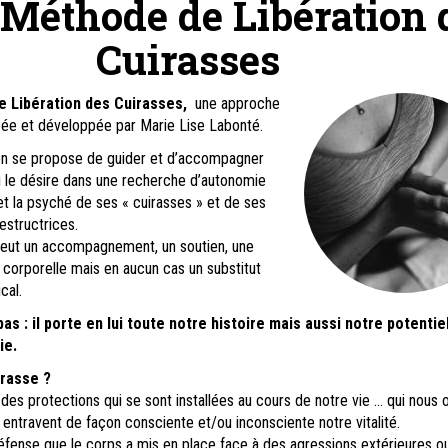
Méthode de Libération 
Cuirasses
 Libération des Cuirasses,
une approche
éée et développée par Marie Lise Labonté.
tion se propose de guider et d’accompagner
 le désire dans une recherche d’autonomie
 et la psyché de ses « cuirasses » et de ses
estructrices.
eut un accompagnement, un soutien, une
corporelle mais en aucun cas un substitut
cal.
s : il porte en lui toute notre histoire mais aussi notre potentie
ie.
irasse ?
des protections qui se sont installées au cours de notre vie … qui nous o
, entravent de façon consciente et/ou inconsciente notre vitalité.
ense que le corps a mis en place face à des agressions extérieures o