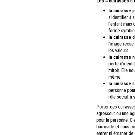
Les 4 cuirasses d’i
la cuirasse 
s’identifier à 
l’enfant mais 
forme symbiot
la cuirasse 
l’image reçue 
les valeurs.
la cuirasse 
perte d’ident
miroir. Elle n
même.
la cuirasse s
personne pour 
rôle social, à
Porter ces cuirasse
agresseur ou une agr
pour la personne. C’
barricade et nous con
entrer ni émaner de 