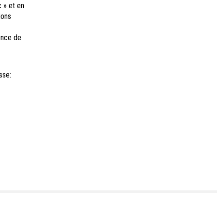
c » et en
ions
ience de
sse: