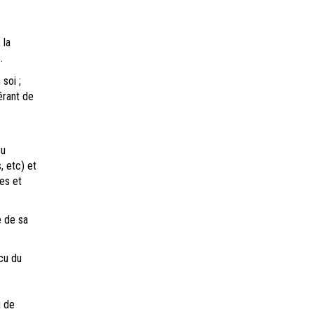
,
la
.
 soi ;
érant de
ou
, etc) et
es et
e de sa
cu du
u de