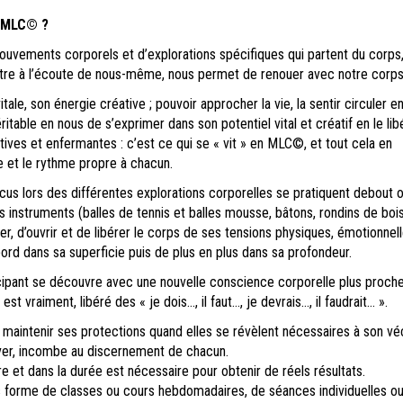
 MLC
© ?
ouvements corporels et d’explorations spécifiques qui partent du corps
tre à l’écoute de nous-même, nous permet de renouer avec notre corps
tale, son énergie créative ; pouvoir approcher la vie, la sentir circuler en
ritable en nous de s’exprimer dans son potentiel vital et créatif en le lib
tives et enfermantes : c’est ce qui se « vit » en MLC©, et tout cela en
e et le rythme propre à chacun.
s lors des différentes explorations corporelles se pratiquent debout 
 instruments (balles de tennis et balles mousse, bâtons, rondins de bois
, d’ouvrir et de libérer le corps de ses tensions physiques, émotionnell
ord dans sa superficie puis de plus en plus dans sa profondeur.
ticipant se découvre avec une nouvelle conscience corporelle plus proch
 est vraiment, libéré des « je dois…, il faut…, je devrais…, il faudrait… ».
, maintenir ses protections quand elles se révèlent nécessaires à son vé
er, incombe au discernement de chacun.
re et dans la durée est nécessaire pour obtenir de réels résultats.
s forme de classes ou cours hebdomadaires, de séances individuelles o