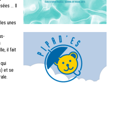
sées … Il
 les unes
us-
s
, il fait
 qui
s) et se
ale.