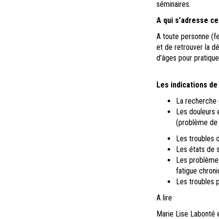
séminaires.
A qui s’adresse ce
A
toute personne (f
et de retrouver la dé
d’âges pour pratique
Les indications
d
L
a recherche 
Les douleurs 
(problème de d
L
es troubles d
L
es états de 
L
es problèmes
fatigue chroniq
Les troubles 
A lire
Marie Lise Labonté e