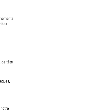
rmements
mites
 de tête
laques,
 notre