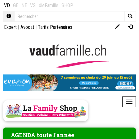
VD
GE
NE
VS
dieFamilie
SHOP
Expert
|
Avocat
|
Tarifs Partenaires
Toggl
AGENDA toute l'année