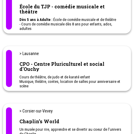
Orchestre de guitare, cours de violon
École du TJP - comédie musicale et
théâtre
Dès 5 ans à Adulte :
École de comédie musicale et de théâtre
- Cours de comédie musicale dès 8 ans pour enfants, ados,
adultes
- Cours de théâtre dès 5 ans pour enfants, ados, adultes
- Cours de chant dès 8 ans, enfants, ados, adultes
- Stages de vacances en été
> Lausanne
CPO - Centre Pluriculturel et social
d'Ouchy
Cours de théâtre, de judo et de karaté enfant
Musique, théâtre, contes, location de salles pour anniversaire et
scène
> Corsier-sur-Vevey
Chaplin’s World
Un musée pour rire, apprendre et se divertir au coeur de l'univers
de Chaplin.