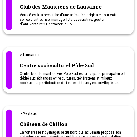
Club des Magiciens de Lausanne
Vous êtes à la recherche d'une animation originale pour votre :
soirée d’entreprise, mariage, fête associative, goûter
d'anniversaire ? Contactez le CML !
> Lausanne
Centre socioculturel Pôle-Sud
Centre bouillonnant de vie, Pôle Sud est un espace principalement
dédié aux échanges entre cultures, générations et milieux
sociaux. La participation de toutes et tous y est privilégiée au
travers d’activités s’inscrivant dans les domaines de la formation
et du développement personnel : langues, vidéo et multimédia,
théâtre du Vide-Poche, santé, et expression artistique y sont
largement promus. En collaboration avec de multiples partenaires,
des soirées thématiques, des expositions, des spectacles et des
projections sont également organisés. La dynamique créée par
> Veytaux
ces échanges incite les personnes à réfléchir, à se positionner face
à leur environnement et à s’impliquer dans des projets collectifs.
Château de Chillon
La forteresse moyenâgeuse du bord du lac Léman propose son
historique et ses animations publiques pour enfants et adultes...