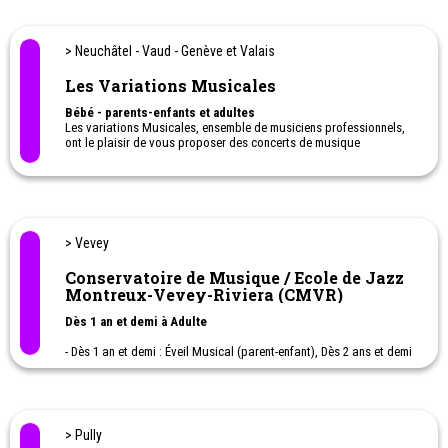
de Lausanne est d'initier les enfants, les adolescent·es et les
jeunes adultes au plaisir de la musique. A la fois accessible et
motivant, l'enseignement dispensé met l'accent sur la découverte
> Neuchâtel - Vaud - Genève et Valais
et la pratique. Le plaisir de l'expérience musicale se transmet
dans le partage entre des élèves curieux·euses et des
Les Variations Musicales
enseignant·es qualifié·es, passionné·es par leur métier et à
l'écoute des premiers.
Bébé - parents-enfants et adultes
Les variations Musicales, ensemble de musiciens professionnels,
ont le plaisir de vous proposer des concerts de musique
classique pour tout type de public: Concerts Bébé, Concerts
petits et grands, concerts de chambre.
> Vevey
Conservatoire de Musique / Ecole de Jazz
Montreux-Vevey-Riviera (CMVR)
Dès 1 an et demi à Adulte
- Dès 1 an et demi : Éveil Musical (parent-enfant), Dès 2 ans et demi
: Jardin d'enfant musical (groupe d'enfants sans parents),
- Dès 3 ans et demi : Initiation musicale. Cours individuels
d'instruments : flûte à bec, violon, violoncelle, contrebasse, harpe,
chant, solfège, Chant, flûte, clarinette, trompette, saxophone,
piano, guitare, guitare basse, contrebasse, batterie
> Pully
- Cours collectifs : flûte à becs, solfège, harmonie, rythmique.