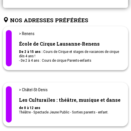
NOS ADRESSES PRÉFÉRÉES
> Renens
École de Cirque Lausanne-Renens
De 2 à 15 ans :
Cours de Cirque et stages de vacances de cirque
dès 4 ans !
- De 2 à 4 ans : Cours de cirque Parents-enfants
- Puis par tranches d'âges 3-4 ans, 4-5 ans, 6-8 ans, 9-12 ans, 13-15
ans
Quel enfant n’a jamais rêvé de faire du cirque? Apprendre
l’acrobatie, virevolter sur un trapèze, marcher sur un fil, découvrir
la jonglerie, bondir sur un trampoline? Petits et grands, venez
> Châtel-St-Denis
découvrir tous ces domaines à l’Ecole de Cirque de Lausanne-
Renens!
Les Culturailes : théâtre, musique et danse
de 0 à 12 ans
Théâtre - Spectacle Jeune Public - Sorties parents - enfant.