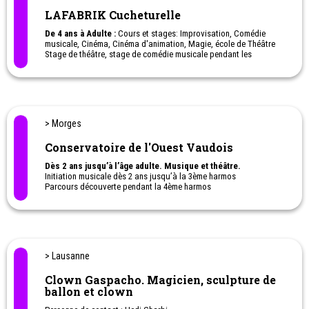
Compagnie Zappar, souhaite sensibiliser les enfants et jeunes.
LAFABRIK Cucheturelle
Depuis 2012, notre ONG propose aux écoles de Suisse romande et
d’ailleurs dans le monde, le projet «Une Chanson pour
De 4 ans à Adulte :
Cours et stages: Improvisation, Comédie
l’Education».
musicale, Cinéma, Cinéma d'animation, Magie, école de Théâtre
Stage de théâtre, stage de comédie musicale pendant les
Au fil de ses différentes éditions, notre projet «Une Chanson pour
vacances etc...
l'Education» a permis à des milliers d’écoliers de réfléchir aux
problématiques liées aux droits de l'enfant et en particulier au
respect du droit à une éducation de qualité.
L’objectif? Contribuer à ce que chaque élève trouve sa place en
tant que citoyen du monde, en lui donnant la parole afin qu’il
> Morges
s’engage pour ses droits et ceux des autres.
Conservatoire de l'Ouest Vaudois
Dès 2 ans jusqu’à l’âge adulte. Musique et théâtre.
Initiation musicale dès 2 ans jusqu’à la 3ème harmos
Parcours découverte pendant la 4ème harmos
Cours individuels d’instrument en section classique ou musiques
actuelles dès la 4ème harmos
Cursus adulte
Cours de solfège et rythmique-solfège
Ateliers de musique, musique d’ensemble
Stage et Masterclass
> Lausanne
Cours collectifs de théâtre et stages de vacances.
Cours de rythmique senior
Clown Gaspacho. Magicien, sculpture de
ballon et clown