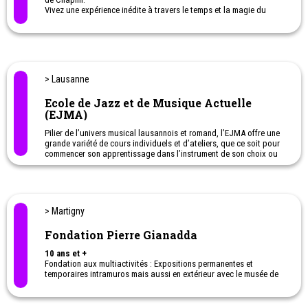
Vivez une expérience inédite à travers le temps et la magie du
cinéma.
Trois lieux pour partir à la rencontre de l'un des artistes les plus
surprenants du XXème siècle et découvrir un maître de l'émotion.
Musée Chaplin à Corsier-sur-Vevey
> Lausanne
Ecole de Jazz et de Musique Actuelle
(EJMA)
Pilier de l’univers musical lausannois et romand, l’EJMA offre une
grande variété de cours individuels et d’ateliers, que ce soit pour
commencer son apprentissage dans l’instrument de son choix ou
pour s’initier à la pratique de la musique en groupe.
> Martigny
Fondation Pierre Gianadda
10 ans et +
Fondation aux multiactivités : Expositions permanentes et
temporaires intramuros mais aussi en extérieur avec le musée de
l'automobile, le parc des sculptures Plusieurs concerts et
orquestres de musique tout au long de l'année (piano, violon,
académie vocale...)