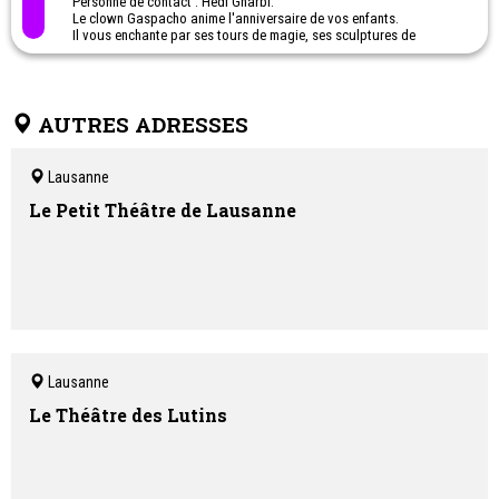
Personne de contact : Hedi Gharbi.
Le clown Gaspacho anime l'anniversaire de vos enfants.
Il vous enchante par ses tours de magie, ses sculptures de
ballons et ses jeux. Le clown Gaspacho pratique aussi l'animation
de foule et commerciale.
Anniversaire, Magie, Clown, Goûter, Artiste, Spectacle.
AUTRES ADRESSES
Lausanne
Le Petit Théâtre de Lausanne
Lausanne
Le Théâtre des Lutins