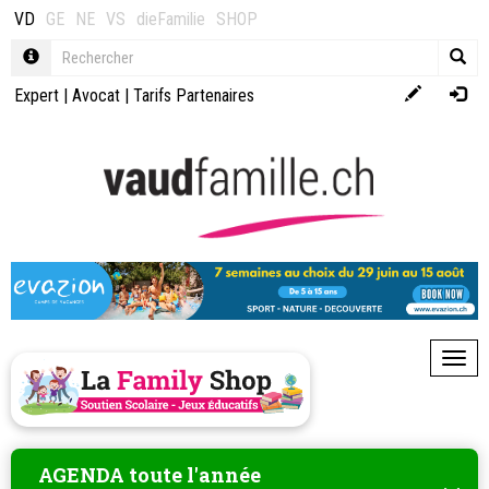
VD
GE
NE
VS
dieFamilie
SHOP
Expert
|
Avocat
|
Tarifs Partenaires
Toggl
AGENDA toute l'année