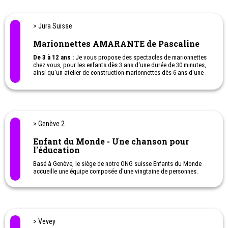
> Jura Suisse
Marionnettes AMARANTE de Pascaline
De 3 à 12 ans :
Je vous propose des spectacles de marionnettes
chez vous, pour les enfants dès 3 ans d'une durée de 30 minutes,
ainsi qu'un atelier de construction-marionnettes dès 6 ans d'une
durée de 1h30. Pour les garderies, les bibliothèques, les écoles,
Clown.
> Genève 2
Enfant du Monde - Une chanson pour
l'éducation
Basé à Genève, le siège de notre ONG suisse Enfants du Monde
accueille une équipe composée d'une vingtaine de personnes.
Chaque année, 60 millions d’enfants dans le monde ne peuvent
pas aller à l’école. De plus, celle-ci ne répond pas toujours à leurs
besoins et ne leur permet pas de devenir des citoyens bien
informés et en mesure de prendre leur vie en main.
> Vevey
C’est à cette réalité qu’Enfants du Monde, avec l’appui de la