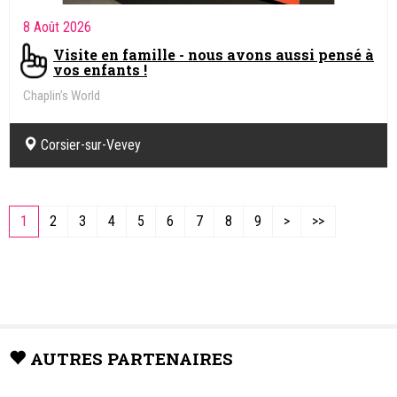
8 Août 2026
Visite en famille - nous avons aussi pensé à
vos enfants !
Chaplin’s World
Corsier-sur-Vevey
1
2
3
4
5
6
7
8
9
>
>>
AUTRES PARTENAIRES