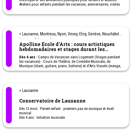
Ateliers pour enfants pendant les vacances, anniversaires, visites
spéciales pour les plus petits...
> Lausanne, Montreux, Nyon, Vevey, Etoy, Genève, Neuchâtel,
Yverdon, Fribourg, Sion
Apolline Ecole d'Arts : cours artistiques
hebdomadaires et stages durant les
vacances (camp sans logement)
Dès 6 ans :
Camps de Vacances sans Logement (Stages pendant
les vacances) : Cours de Théâtre, de Comédie Musicale, de
Musique (chant, guitare, piano, batterie) et d'Arts Visuels (manga,
dessin et peinture)
Lausanne, Montreux, , Nyon, Vevey, Etoy, Genève, Neuchâtel,
Yverdon, Fribourg, Sion, Nyon, Vevey
> Lausanne
Conservatoire de Lausanne
Dès 12 mois : Parent-enfant : premiers pas en musique et éveil
musical
Dès 4 ans : Initiation musicale
Cours d'instruments...
Depuis sa fondation en 1861, l'objectif premier du Conservatoire