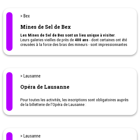
> Bex
Mines de Sel de Bex
Les Mines de Sel de Bex sont un lieu unique à visiter
.
Leurs galeries vieilles de près de
400 ans
- dont certaines ont été
creusées à la force des bras des mineurs - sont impressionnantes
et ont marquées plus d'un visiteur.
Petits et grands viennent s'y émerveiller !
> Lausanne
Opéra de Lausanne
Pour toutes les activités, les inscriptions sont obligatoires auprès
de la billetterie de l'Opéra de Lausanne :
https://www.opera-lausanne.ch/billetterie/
Pour toutes demandes d'information à propos des activités
proposées : camille.girard@lausanne.ch
> Lausanne