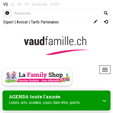
VD
GE
NE
VS
dieFamilie
SHOP
Expert
|
Avocat
|
Tarifs Partenaires
Toggl
AGENDA toute l'année
Loisirs, arts, scolaire, cours, bien-être, sports...