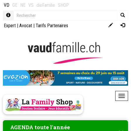
VD
GE
NE
VS
dieFamilie
SHOP
Expert
|
Avocat
|
Tarifs Partenaires
Toggl
AGENDA toute l'année