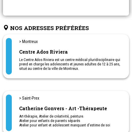
NOS ADRESSES PRÉFÉRÉES
> Montreux
Centre Ados Riviera
Le Centre Ados Riviera est un centre médical pluridisciplinaire qui
prend en charge les adolescents et jeunes adultes de 12 à 25 ans,
situé au centre de la ville de Montreux.
Il comporte un pôle somatique (généraliste, pédiatre,
gynécologue) ainsi qu’un pôle psy (pédopsychiatre,
psychologues, infirmier en santé mentale, ergothérapeute).
> Saint-Prex
Catherine Gonvers - Art -Thérapeute
Art-thérapie, Atelier de créativité, peinture.
Atelier pour enfants de parents séparés
Atelier pour enfant et adolescent manquant d'estime de soi