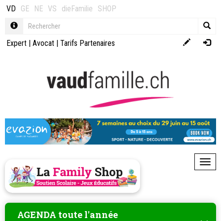
VD
GE
NE
VS
dieFamilie
SHOP
Expert
|
Avocat
|
Tarifs Partenaires
Toggl
AGENDA toute l'année