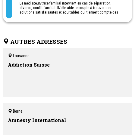
Le médiateur/trice familial intervient en cas de séparation,
divorce, conflit familial. Il/elle aide le couple à trouver des
solutions satisfaisantes et équitables qui tiennent compte des
besoins de chaque membre de la famille.
Grand rue 11, Rolle
Avenue du théâtre 7, Lausanne
AUTRES ADRESSES
Lausanne
Addiction Suisse
Berne
Amnesty International