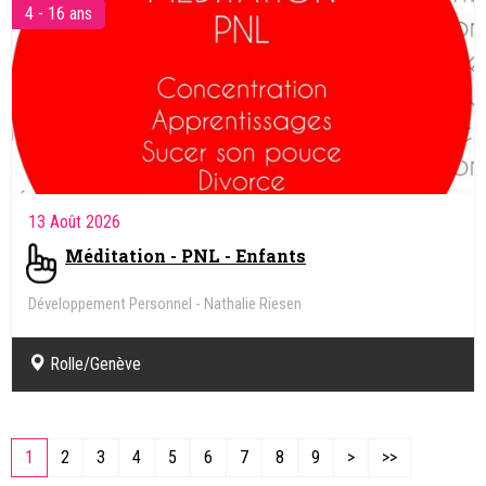
4 - 16 ans
13 Août 2026
Méditation - PNL - Enfants
Développement Personnel - Nathalie Riesen
Rolle/Genève
1
2
3
4
5
6
7
8
9
>
>>