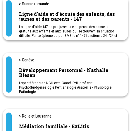
> Suisse romande
Ligne d'aide et d'écoute des enfants, des
jeunes et des parents - 147
La ligne d'aide 147 de pro juventute dispense des conseils
gratuits aux enfants et aux jeunes qui se trouvent en situation
difficile. Par téléphone ou par SMS le n° 147 fonctionne 24h/24 et
7j/7 dans toute la Suisse, dans les 3 langues nationales.
Confidentialité et gratuité garantie.
Un partenariat entre Projuventute et des permanences qualifiées.
> Genève
Développement Personnel - Nathalie
Riesen
Hypnothérapeute NGH cert. Coach PNL prof cert.
Psycho(bio)généalogie Pent'analogie Anatomie - Physiologie
Pathologie
Ouverture, confiance en soi- cauchemars, hyperactivité,
séparation, peurs, phobies, potentiel, concentration, pouce, pipi
au lit... PNL pour enfants.
Spécialiste en Relations toxiques – Manipulateurs - Charge
mentale
> Rolle et Lausanne
Médiation familiale - ExLitis