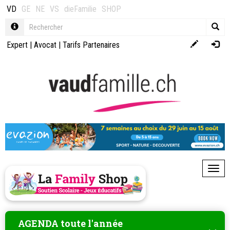
VD
GE
NE
VS
dieFamilie
SHOP
Expert
|
Avocat
|
Tarifs Partenaires
Toggl
AGENDA toute l'année