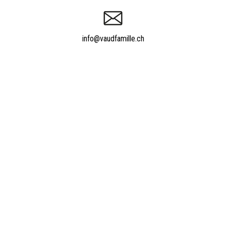
info@vaudfamille.ch
Appeler Vaudfamille.ch
021 652 52 93
Powered by
quicksite
|
Qui sommes-nous ?
|
Contact
|
Nos experts
|
Tarifs
|
Informations utiles
|
Forum