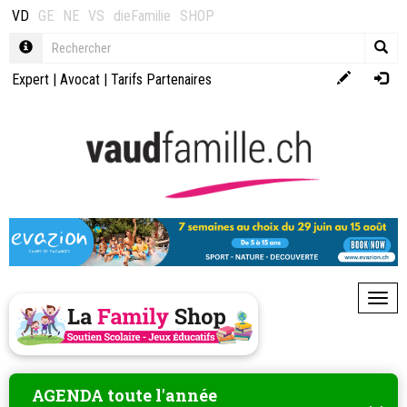
VD
GE
NE
VS
dieFamilie
SHOP
Expert
|
Avocat
|
Tarifs Partenaires
Toggl
AGENDA toute l'année