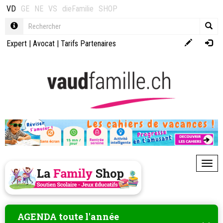
VD
GE
NE
VS
dieFamilie
SHOP
Expert
|
Avocat
|
Tarifs Partenaires
Toggl
AGENDA toute l'année