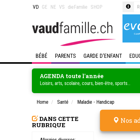
VD
GE
NE
VS
dieFamilie
SHOP
BÉBÉ
PARENTS
GARDE D'ENFANT
EDU
AGENDA toute l'année
Loisirs, arts, scolaire, cours, bien-être, sports...
Home
Santé
Maladie - Handicap
DANS CETTE
Nos ad
RUBRIQUE
Allergies diverses: