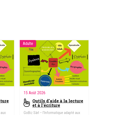
Adulte
15 Août 2026
cture
Outils d'aide à la lecture
et à l'écriture
 aux
GoBiz Sàrl – l’Informatique adapté aux