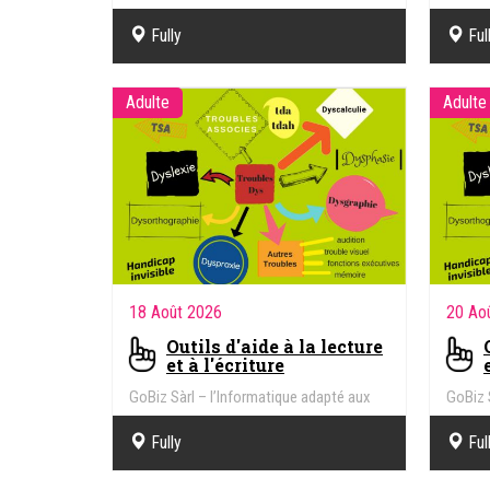
troubles de la vue, DYS, Handicap
troubl
Fully
Ful
Adulte
Adulte
18 Août 2026
20 Ao
Outils d'aide à la lecture
et à l'écriture
GoBiz Sàrl – l’Informatique adapté aux
GoBiz 
troubles de la vue, DYS, Handicap
troubl
Fully
Ful