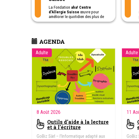
La Fondation
aha! Centre
d'Allergie Suisse
œuvre pour
améliorer le quotidien des plus de
trois millions de personnes en
Suisse affectées par les
allergies,
les intolérances, l'asthme ou les
maladies de la peau.
AGENDA
Bien informées et conseillées, les
personnes concernées et leurs
familles peuvent retrouver une
Adulte
Adulte
meilleure qualité de vie.
aha! Centre d'Allergie Suisse
les
soutient tout au long de leur
parcours.
8 Août 2026
11 Ao
Outils d'aide à la lecture
et à l'écriture
GoBiz Sàrl – l’Informatique adapté aux
GoBiz 