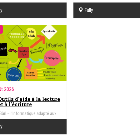
es de la vue, DYS, Handicap
troubles de la vue, DYS, Handicap
ly
Fully
ût 2026
Outils d'aide à la lecture
et à l'écriture
Sàrl – l’Informatique adapté aux
es de la vue, DYS, Handicap
ly