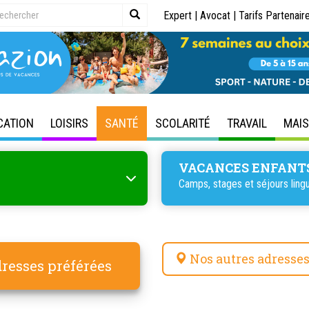
Expert
|
Avocat
|
Tarifs Partenair
CATION
LOISIRS
SANTÉ
SCOLARITÉ
TRAVAIL
MAI
VACANCES ENFANT
Camps, stages et séjours lingu
Nos autres adresse
resses préférées