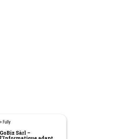
> Fully
GoBiz Sàrl –
l’Informatique adapté