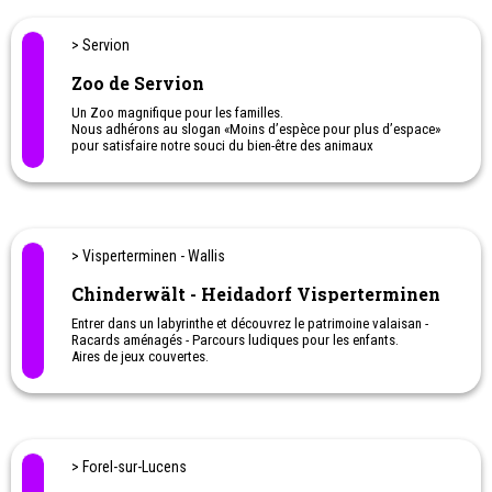
> Servion
Zoo de Servion
Un Zoo magnifique pour les familles.
Nous adhérons au slogan «Moins d’espèce pour plus d’espace»
pour satisfaire notre souci du bien-être des animaux
Superbe place de jeux pour les enfants
Durant votre visite, vous pourrez observer le repas de plusieurs
de nos animaux en suivant le gardien.
Horaires:
hiver 9h-18h
> Visperterminen - Wallis
été 9h-19h
Chinderwält - Heidadorf Visperterminen
Entrer dans un labyrinthe et découvrez le patrimoine valaisan -
Racards aménagés - Parcours ludiques pour les enfants.
Aires de jeux couvertes.
Avril à octobre : mercredis et dimanches après-midi 13h45 - 17h et
le vendredi pendant les vacances d'été.
Novembre à mars : sur demande
> Forel-sur-Lucens