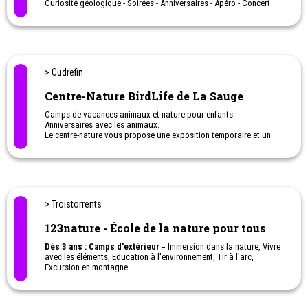
Curiosité géologique - Soirées - Anniversaires - Apéro - Concert
> Cudrefin
Centre-Nature BirdLife de La Sauge
Camps de vacances animaux et nature pour enfants.
Anniversaires avec les animaux.
Le centre-nature vous propose une exposition temporaire et un
parcours extérieur de 500m équipé de quatre observatoires
destinés à observer la faune sans la perturber.
> Troistorrents
123nature - École de la nature pour tous
Dès 3 ans : Camps d'extérieur
= Immersion dans la nature, Vivre
avec les éléments, Education à l'environnement, Tir à l'arc,
Excursion en montagne..
Ateliers à la journée, au week-end ou camps de vacances pour
quelques jours voir la semaine.