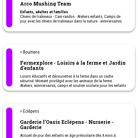
Arco Mushing Team
Enfants, adultes et familles
Chiens de traîneaux - Cani-randos - Ateliers enfants, Camps de
jour avec les chiens de traîneaux dans la nature - anniversaires.
> Bournens
Fermexplore - Loisirs à la ferme et Jardin
d'enfants
Loisirs éducatifs et découvertes à la ferme dans un cadre
sécurisé. Moment privilégié avec les animaux de la ferme.
Ateliers, anniversaires, camps et soutien scolaire pour les enfants
de 4 à 10 ans (selon les activités).
Visites de la ferme pour familles ou sorties d'école.
Jardin d'enfants à la ferme : Mercredi de 8h à 11h30. Enfants de 3-
5 ans (1P compris)
Une ferme pédagogique pour les enfants, avec des animaux de
> Eclépens
ferme, dans la nature.
Camp de vacances à la ferme.
Garderie l'Oasis Eclépens - Nurserie -
Garderie
Accueil de jour des enfants en âge préscolaire dès 4 mois à