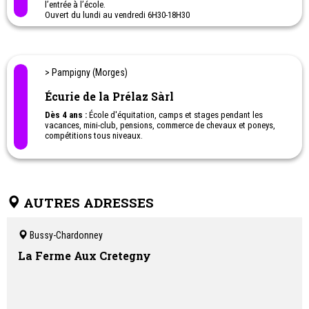
l’entrée à l’école.
Ouvert du lundi au vendredi 6H30-18H30
Capacité d'accueil : 44 places
> Pampigny (Morges)
Écurie de la Prélaz Sàrl
Dès 4 ans :
École d'équitation, camps et stages pendant les
vacances, mini-club, pensions, commerce de chevaux et poneys,
compétitions tous niveaux.
Activité Mini-Club dès 4 ans et Poney-Club dès 7 ans.
AUTRES ADRESSES
Bussy-Chardonney
La Ferme Aux Cretegny