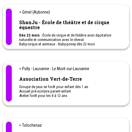
> Gimel (Aubonne)
ShanJu - École de théâtre et de cirque
équestre
Dès 22 mois :
École de cirque et de théâtre avec équitation
naturelle et communication avec le cheval.
Baby-cirque et animaux - Baby-poney dès 22 mois
Anniversaire pour enfant le dimanche.
Camps et stages de vacances (Pâques - Juillet et Août - Octobre)
Stage de contact avec animaux.
Stage de cirque et d'art équestre pour enfant pendant les
vacances.
> Pully - Lausanne - Le Mont-sur-Lausanne
Association Vert-de-Terre
Groupe de jeux en forêt pour enfant dès 1 an.
Accueil pré-scolaire parent-enfant
Atelier forêt pour les 4 à 12 ans
Anniversaire en forêt
Journées famille en forêt
Veillées de contes
Ateliers en forêt pour adultes.
> Tolochenaz