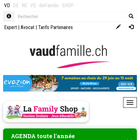
VD
GE
NE
VS
dieFamilie
SHOP
Expert
|
Avocat
|
Tarifs Partenaires
Toggl
AGENDA toute l'année