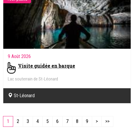
9 Août 2026
Visite guidée en barque
Lac souterrain de St-Léonard
St-Léonard
1
2
3
4
5
6
7
8
9
>
>>