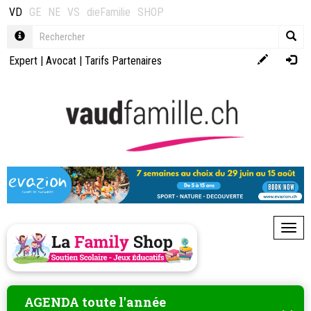
VD
GE
NE
VS
dieFamilie
SHOP
Expert
|
Avocat
|
Tarifs Partenaires
Toggl
AGENDA toute l'année