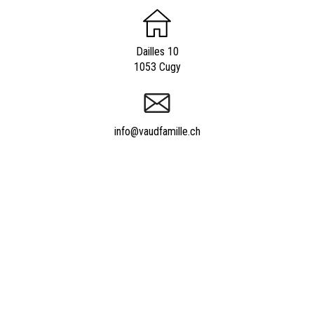
Dailles 10
1053 Cugy
info@vaudfamille.ch
Appeler Vaudfamille.ch
021 652 52 93