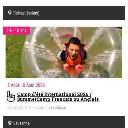
Finhaut (valais)
14 - 18 ans
2 Août
- 8 Août 2026
Camp d’été international 2026 /
SummerCamp Français ou Anglais
Ecole Lemania - Ecole privée suisse
Lausanne