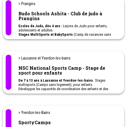
La Ruche sportive à Renens
: Un concept multisports novateur,
> Prangins
privilégiant l’art du mouvement et le sport dans sa globalité, pour
accompagner votre enfant dans son développement moteur et
Budo Schools Ashita - Club de judo à
dans le développement de sa motricité fine et globale. Un espace
Prangins
sans limite à la créativité collective et individuelle.
Activités sportives pour enfants à Renens:
Ecoles de Judo, dès 4 ans :
Leçons de Judo pour enfants,
adolescents et adultes
Stages MultiSports et BabySports
(Camp de vacances sans
logement) : Judo, Baseball, Foot, Tennis, Badminton, Golf,
Natation, Paddle, Athlétisme, Volley et bien d’autres.
> Lausanne et Yverdon-les-bains
NSC National Sports Camp - Stage de
sport pour enfants
De 7 à 13 ans à Lausanne et Yverdon-les-bains.
Stages
multisports (Camps sans logement), pour enfants.
Développer les capacités de coordination des enfants et des
jeunes à travers différents sports : Athlétisme - Basketball -
Football - Volleyball - Badminton
Le programme du NS Camp a été revu et validé par des experts
reconnus à l'échelle nationale. Ils soutiennent tous les concepts et
les activités de ces camps de vacances multisports pour enfant.
> Yverdon-les-Bains
SportyCamps