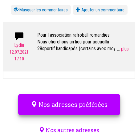
les commentaires
Ajouter un commentaire
Pour l association rafroball romandies
Nous cherchons un lieu pour accueillir
Lydia
28sportif handicapés (certains avec moyen
...
12.07.2021
auxiliairepour sortir du litou aller sous la douche)
17:10
tout prêt d une salle pour jouer au hand Ball
La 2ème semaine complète de juillet
--quand les étudiants sont libres pour venir avec
nous
Merci de votre retour
Nos adresses préférées
Nos autres adresses