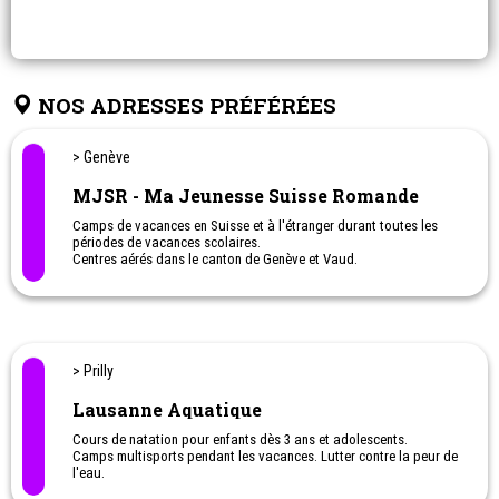
NOS ADRESSES PRÉFÉRÉES
> Genève
MJSR - Ma Jeunesse Suisse Romande
Camps de vacances en Suisse et à l'étranger durant toutes les
périodes de vacances scolaires.
Centres aérés dans le canton de Genève et Vaud.
Les + MJSR :
L’enfant est au centre de nos préoccupations /
Tranches d’âge qui répondent aux besoins des enfants / Respect
du rythme des enfants / Aides financières et facilités de paiement /
Partenaire de confiance des collectivités en matière de centres
aérés.
> Prilly
Lausanne Aquatique
Cours de natation pour enfants dès 3 ans et adolescents.
Camps multisports pendant les vacances. Lutter contre la peur de
l'eau.
Cours de natation pendant les vacances.