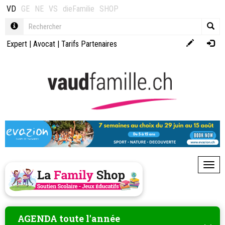
VD
GE
NE
VS
dieFamilie
SHOP
Expert
|
Avocat
|
Tarifs Partenaires
Toggl
AGENDA toute l'année