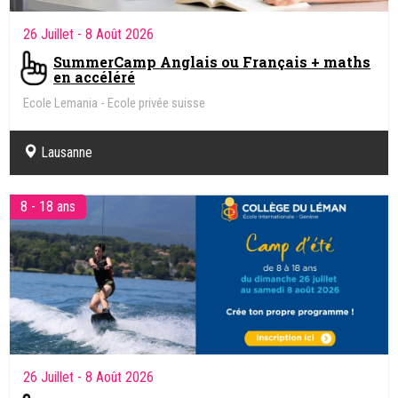
26 Juillet
- 8 Août 2026
SummerCamp Anglais ou Français + maths
en accéléré
Ecole Lemania - Ecole privée suisse
Lausanne
8 - 18 ans
26 Juillet
- 8 Août 2026