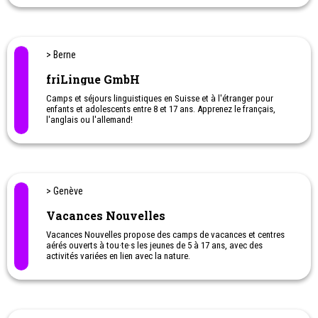
Nous proposons un large choix de camps de vacances / centres
aérés / mini-camps / colonies organisés durant toutes les
vacances scolaires genevoises (été, octobre, Noël, février,
Pâques, Ascension);
> Berne
friLingue GmbH
Camps et séjours linguistiques en Suisse et à l'étranger pour
enfants et adolescents entre 8 et 17 ans. Apprenez le français,
l'anglais ou l'allemand!
Sports, jeux et aventure
> Genève
Vacances Nouvelles
Vacances Nouvelles propose des camps de vacances et centres
aérés ouverts à tou·te·s les jeunes de 5 à 17 ans, avec des
activités variées en lien avec la nature.
Nous proposons aussi des activités les mercredis durant l'année
scolaires.