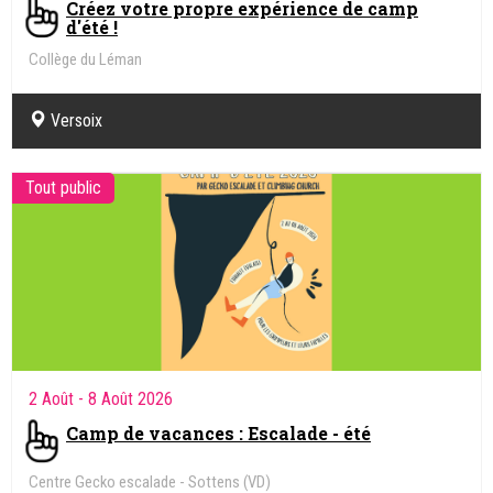
Créez votre propre expérience de camp
d'été !
Collège du Léman
Ecole Internationale • Genève
Versoix
Tout public
2 Août
- 8 Août 2026
Camp de vacances : Escalade - été
Centre Gecko escalade - Sottens (VD)