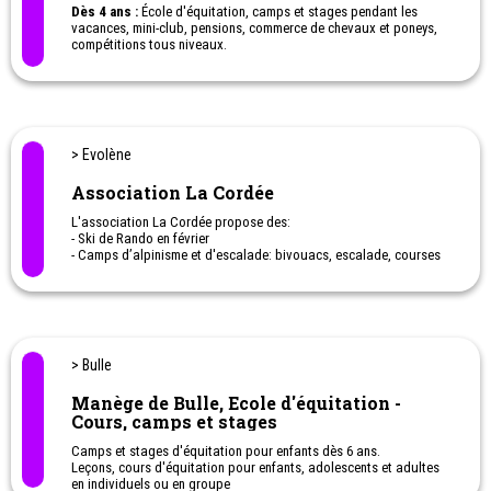
Dès 4 ans :
École d'équitation, camps et stages pendant les
Enfants : ski, snowboard,
vacances, mini-club, pensions, commerce de chevaux et poneys,
Ados : Cours de freestyle, freeride, skicross, boardercross,
compétitions tous niveaux.
slidepark & tricks, safety academy ,
Activité Mini-Club dès 4 ans et Poney-Club dès 7 ans.
Adultes : Raquettes, raquettes-fondue, ski-slalom, descente aux
flambeaux, construction d'igloo, luge ob, engins de glisse,
geocoaching, orientation, rescue challenge, feux de nuit, team
building, courses patrouille
Ski safari, Ski guiding, Ski VIP, Cours ski nordique classique,
Cours ski nordique skating
> Evolène
Association La Cordée
L'association La Cordée propose des:
- Ski de Rando en février
- Camps d’alpinisme et d'escalade: bivouacs, escalade, courses
de haute montagne, marche sur glacier, pour ados de 14 à 17 ans,
débutants ou chevronnés, dans un esprit communautaire.
- Camp de vélo et d'escalade en automne
> Bulle
Manège de Bulle, Ecole d'équitation -
Cours, camps et stages
Camps et stages d'équitation pour enfants dès 6 ans.
Leçons, cours d'équitation pour enfants, adolescents et adultes
en individuels ou en groupe