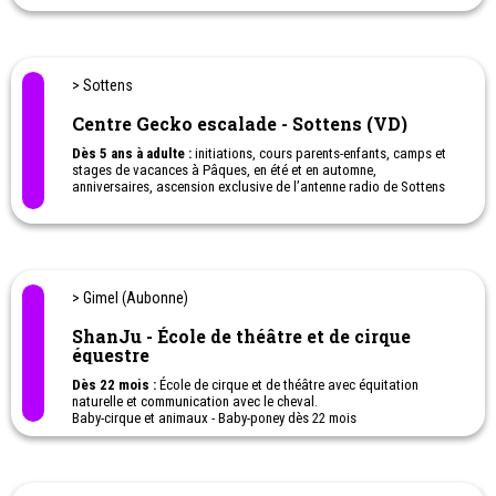
> Sottens
Centre Gecko escalade - Sottens (VD)
Dès 5 ans à adulte :
initiations, cours parents-enfants, camps et
stages de vacances à Pâques, en été et en automne,
anniversaires, ascension exclusive de l’antenne radio de Sottens
pour les familles et les écoles. Gecko Escalade. L'évasion à
sensation pour toute la famille!
> Gimel (Aubonne)
ShanJu - École de théâtre et de cirque
équestre
Dès 22 mois :
École de cirque et de théâtre avec équitation
naturelle et communication avec le cheval.
Baby-cirque et animaux - Baby-poney dès 22 mois
Anniversaire pour enfant le dimanche.
Camps et stages de vacances (Pâques - Juillet et Août - Octobre)
Stage de contact avec animaux.
Stage de cirque et d'art équestre pour enfant pendant les