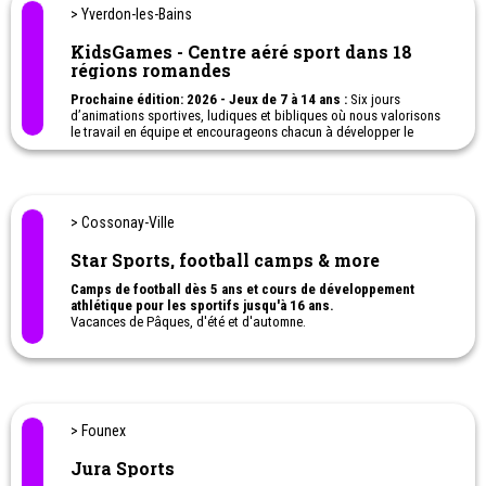
vacances.
> Yverdon-les-Bains
KidsGames - Centre aéré sport dans 18
régions romandes
Prochaine édition: 2026 - Jeux de 7 à 14 ans :
Six jours
d’animations sportives, ludiques et bibliques où nous valorisons
le travail en équipe et encourageons chacun à développer le
respect, l’amitié et l’entraide. Les KidsGames accueillent des
enfants qui se constituent en groupe de 10 à 12 enfants. Le
challenge sera d’apprendre à faire équipe malgré nos différences !
Présent dans 18 régions romandes!
Chablais - Échallens - Fribourg - La Gruyère - Jura bernois - Jura -
> Cossonay-Ville
La Broye - La Côte - Lausanne - Morges - Pied du Jura - Neuchâtel
- Valais (Fully) - Orbe - Riviera - Palézieux...
Star Sports, football camps & more
Camps de football dès 5 ans et cours de développement
athlétique pour les sportifs jusqu'à 16 ans.
Vacances de Pâques, d'été et d'automne.
Planification technique par classe d'âge, staff diplômé.
Camps officiels avec l'Atlético de Madrid, SL Benfica et Tottenham
Hotspur.
Plus de 20 camps en Suisse romande sur Vaud, Neuchâtel,
Fribourg et Genève.
> Founex
Jura Sports