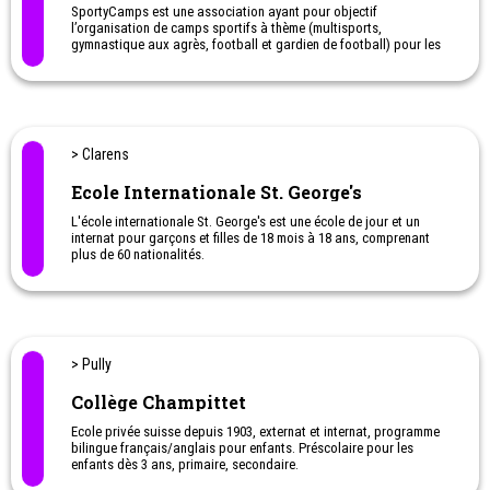
SportyCamps est une association ayant pour objectif
l’organisation de camps sportifs à thème (multisports,
gymnastique aux agrès, football et gardien de football) pour les
enfants durant les vacances scolaires. L’association encadre
l’organisation de camps dans différents lieux dans le canton de
vaud.
Nous proposons des camps de 5 jours, du lundi au vendredi, avec
un temps d’accueil souple en début (07h30-09h00) et fin de journée
> Clarens
(16h30-17h30). Les enfants rentrent ainsi chez eux le soir pour se
reposer et passer une bonne nuit de sommeil.
Ecole Internationale St. George's
L'école internationale St. George's est une école de jour et un
internat pour garçons et filles de 18 mois à 18 ans, comprenant
plus de 60 nationalités.
Située sur les rives du lac de Léman, avec avec une vue
magnifique sur les Alpes, l'école occupe 12 acres de paysages et
de jardins magnifiques.
Ce cadre favorise le calme intellectuel et une profonde connexion
l'extérieur, avec des possibilités incomparables incomparables
pour la randonnée, le ski, les sports nautiques et autres.
> Pully
Ecole St-Georges
Collège Champittet
Ecole privée suisse depuis 1903, externat et internat, programme
bilingue français/anglais pour enfants. Préscolaire pour les
enfants dès 3 ans, primaire, secondaire.