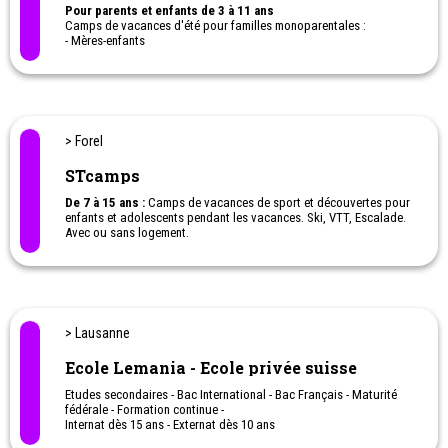
Pour parents et enfants de 3 à 11 ans
Camps de vacances d'été pour familles monoparentales :
- Mères-enfants
- Pères-enfants
Inclus : Hébergement en pension complète, les ateliers et les
animations.
Matins : Ateliers pour les parents et animations pour les enfants /
Après-midis : Temps libre pour toute la famille
> Forel
STcamps
De 7 à 15 ans :
Camps de vacances de sport et découvertes pour
enfants et adolescents pendant les vacances. Ski, VTT, Escalade.
Avec ou sans logement.
Rabais fratrie
> Lausanne
Ecole Lemania - Ecole privée suisse
Etudes secondaires - Bac International - Bac Français - Maturité
fédérale - Formation continue -
Internat dès 15 ans - Externat dès 10 ans
Summercamp en été