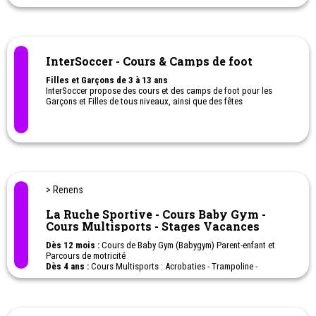
Activités de vacances en journée, avec ou sans internat
InterSoccer - Cours & Camps de foot
Filles et Garçons de 3 à 13 ans
InterSoccer propose des cours et des camps de foot pour les
Garçons et Filles de tous niveaux, ainsi que des fêtes
d’anniversaire foot.
> Renens
La Ruche Sportive - Cours Baby Gym -
Cours Multisports - Stages Vacances
Dès 12 mois :
Cours de Baby Gym (Babygym) Parent-enfant et
Parcours de motricité
Dès 4 ans :
Cours Multisports : Acrobaties - Trampoline -
Escalade indoor - Parkours indoor - Ninja Warrior - Jeux de balles
Stages de vacances (sans logement) - Toutes les vacances
scolaires