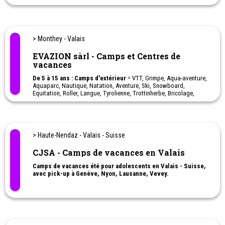
> Monthey - Valais
EVAZION sàrl - Camps et Centres de
vacances
De 5 à 15 ans : Camps d'extérieur
= VTT, Grimpe, Aqua-aventure,
Aquaparc, Nautique, Natation, Aventure, Ski, Snowboard,
Equitation, Roller, Langue, Tyrolienne, Trottinherbe, Bricolage,
Randonnées, Excursions, Jumpland, Lasergame, Irtag,
swissvapeur, Spéléologie, Canyoning, Danse, Accrobranche ...
Evazion le sport passion à chaque saison!
Camps de vacances pour enfants et adolescents. Cinq chalets
> Haute-Nendaz - Valais - Suisse
dans la région du Chablais vaudois et valaisan, entre lac et
montagne. Avec ou sans logement selon les camps, à toutes les
CJSA - Camps de vacances en Valais
vacances scolaires !
Camp linguistique
Camps de vacances été pour adolescents en Valais - Suisse,
avec pick-up à Genève, Nyon, Lausanne, Vevey.
- Cuisines du monde (13 à 17 ans)
- Pâtisserie (13 à 17 ans)
- Langues & Cinéma (13 à 17 ans)
- Aquafun (13 à 17 ans)
- Fun Passion (14 à 17 ans)