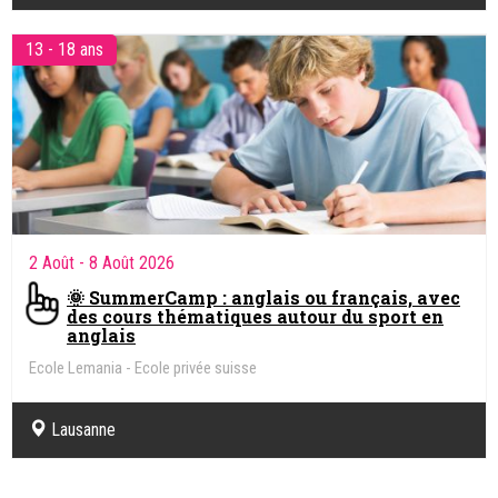
13 - 18 ans
2 Août
- 8 Août 2026
🌞 SummerCamp : anglais ou français, avec
des cours thématiques autour du sport en
anglais
Ecole Lemania - Ecole privée suisse
Lausanne