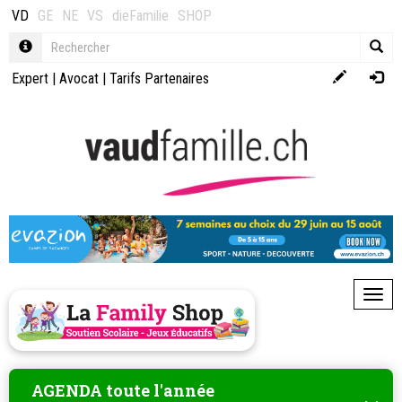
VD
GE
NE
VS
dieFamilie
SHOP
Expert
|
Avocat
|
Tarifs Partenaires
Toggl
AGENDA toute l'année