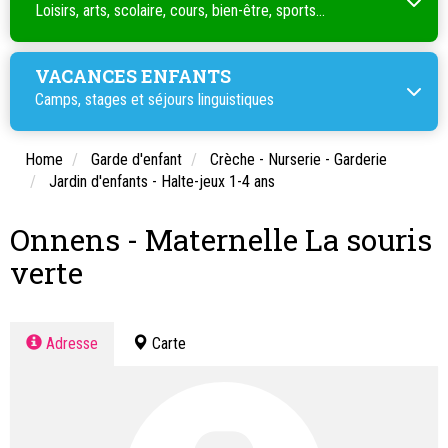
Loisirs, arts, scolaire, cours, bien-être, sports...
VACANCES ENFANTS
Camps, stages et séjours linguistiques
Home
Garde d'enfant
Crèche - Nurserie - Garderie
Jardin d'enfants - Halte-jeux 1-4 ans
Onnens - Maternelle La souris
verte
Adresse
Carte