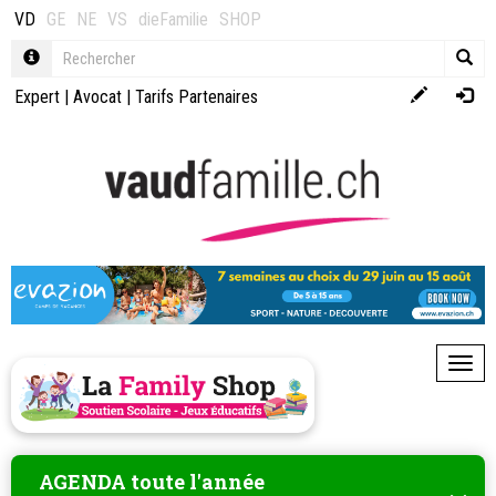
VD
GE
NE
VS
dieFamilie
SHOP
Expert
|
Avocat
|
Tarifs Partenaires
Toggl
AGENDA toute l'année