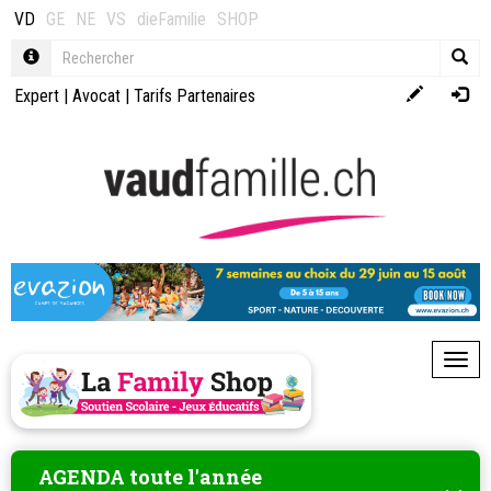
VD
GE
NE
VS
dieFamilie
SHOP
Expert
|
Avocat
|
Tarifs Partenaires
Toggl
AGENDA toute l'année