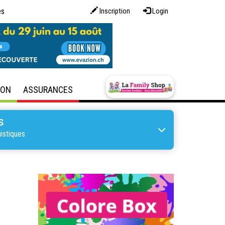
es
Inscription
Login
SON
ASSURANCES
S
istiques