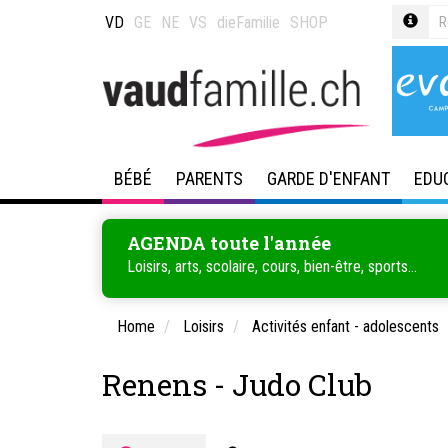
VD
GE
NE
VS
dieFamilie
SHOP
BÉBÉ
PARENTS
GARDE D'ENFANT
EDU
AGENDA toute l'année
Loisirs, arts, scolaire, cours, bien-être, sports...
Home
Loisirs
Activités enfant - adolescents
Renens - Judo Club