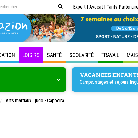
Expert
|
Avocat
|
Tarifs Partenair
CATION
LOISIRS
SANTÉ
SCOLARITÉ
TRAVAIL
MAI
VACANCES ENFANT
Camps, stages et séjours lingu
Arts martiaux : judo - Capoeira ...