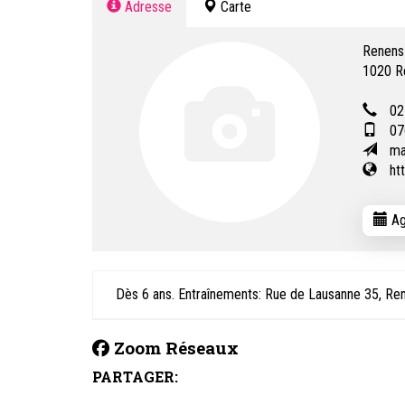
Adresse
Carte
Renens 
1020
R
02
07
ma
ht
Ag
Dès 6 ans. Entraînements: Rue de Lausanne 35, Re
Zoom Réseaux
PARTAGER: