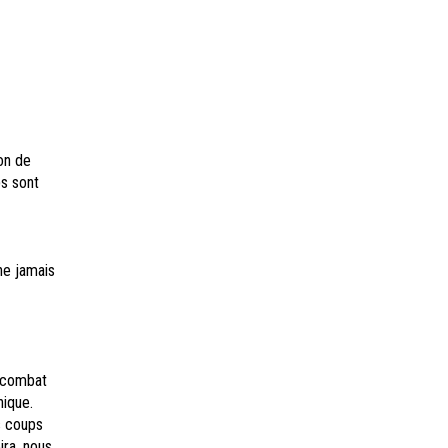
on de
ps sont
ne jamais
t combat
nique.
s coups
ra, nous