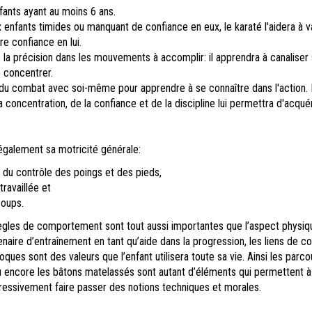
nfants ayant au moins 6 ans.
 enfants timides ou manquant de confiance en eux, le karaté l'aidera à va
re confiance en lui.
a précision dans les mouvements à accomplir: il apprendra à canaliser
 concentrer.
 du combat avec soi-même pour apprendre à se connaître dans l'action.
concentration, de la confiance et de la discipline lui permettra d'acquér
également sa motricité générale:
 du contrôle des poings et des pieds,
 travaillée et
coups.
règles de comportement sont tout aussi importantes que l’aspect physiqu
naire d’entraînement en tant qu’aide dans la progression, les liens de c
ques sont des valeurs que l’enfant utilisera toute sa vie. Ainsi les parco
u encore les bâtons matelassés sont autant d’éléments qui permettent à
ressivement faire passer des notions techniques et morales.