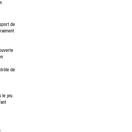
n
 sport de
vraiment
couverte
en
ntrôle de
 le jeu
fant
e