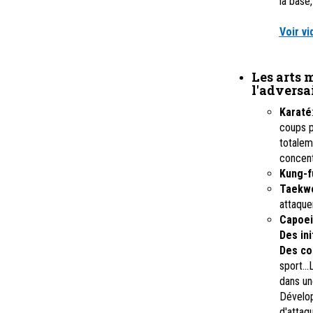
la base
Voir v
Les arts 
l'adversa
Karaté
coups p
totalem
concentr
Kung-f
Taekw
attaquer
Capoei
Des ini
Des co
sport..
dans un
Dévelop
d'attaq