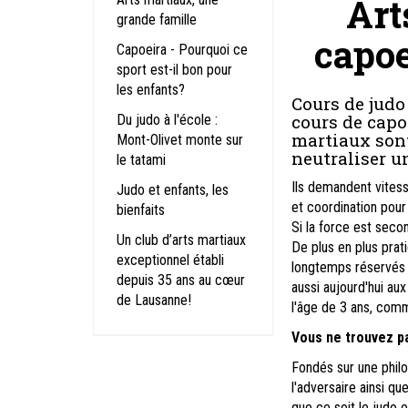
Art
grande famille
capoe
Capoeira - Pourquoi ce
sport est-il bon pour
les enfants?
Cours de judo
cours de capoe
Du judo à l'école :
martiaux sont
Mont-Olivet monte sur
neutraliser u
le tatami
Ils demandent vitess
Judo et enfants, les
et coordination pour
bienfaits
Si la force est secon
Un club d’arts martiaux
De plus en plus prat
exceptionnel établi
longtemps réservés a
depuis 35 ans au cœur
aussi aujourd'hui au
de Lausanne!
l'âge de 3 ans, comm
Vous ne trouvez p
Fondés sur une philo
l'adversaire ainsi qu
que ce soit le judo ou