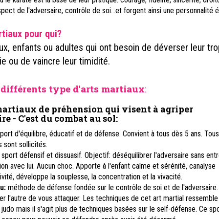
spect de l'adversaire, contrôle de soi...et forgent ainsi une personnalité é
tiaux pour qui?
ux, enfants ou adultes qui ont besoin de déverser leur tro
ie ou de vaincre leur timidité.
différents type d'arts martiaux
:
martiaux de préhension qui visent à agriper
re - C'est du combat au sol
:
port d'équilibre, éducatif et de défense. Convient à tous dès 5 ans. Tous
sont sollicités.
sport défensif et dissuasif. Objectif: déséquilibrer l'adversaire sans ent
ion avec lui. Aucun choc. Apporte à l'enfant calme et sérénité, canalyse
ivité, développe la souplesse, la concentration et la vivacité.
u:
méthode de défense fondée sur le contrôle de soi et de l'adversaire. 
er l'autre de vous attaquer. Les techniques de cet art martial ressemble
 judo mais il s'agit plus de techniques basées sur le self-défense. Ce spo