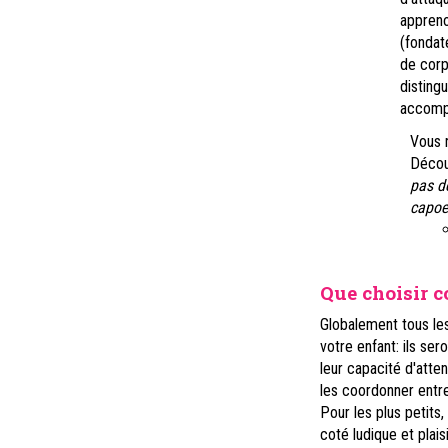
appreno
(fondate
de corp
distingu
accompa
Vous 
Décou
pas de
capoe
Que choisir 
Globalement tous le
votre enfant: ils ser
leur capacité d'atte
les coordonner entre
Pour les plus petits
coté ludique et plai