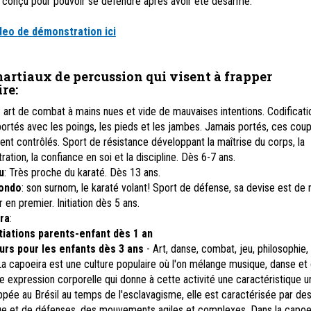
, conçu pour pouvoir se défendre après avoir été désarmé.
ideo de démonstration ici
martiaux de percussion qui visent à frapper
ire
:
: art de combat à mains nues et vide de mauvaises intentions. Codificati
ortés avec les poings, les pieds et les jambes. Jamais portés, ces cou
ent contrôlés. Sport de résistance développant la maîtrise du corps, la
ation, la confiance en soi et la discipline. Dès 6-7 ans.
u
: Très proche du karaté. Dès 13 ans.
ondo
: son surnom, le karaté volant! Sport de défense, sa devise est de 
 en premier. Initiation dès 5 ans.
ra
:
tiations parents-enfant dès 1 an
urs pour les enfants dès 3 ans
- Art, danse, combat, jeu, philosophie,
.La capoeira est une culture populaire où l'on mélange musique, danse e
e expression corporelle qui donne à cette activité une caractéristique u
pée au Brésil au temps de l'esclavagisme, elle est caractérisée par de
ue et de défenses, des mouvements agiles et complexes. Dans la capoei