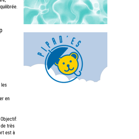
quilibrée.
p
 les
rer en
Objectif:
 de très
rt est à