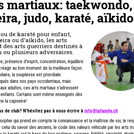
s martiaux: taekwondo,
ira, judo, karaté, aïkido.
 ou de karaté pour enfant,
ira ou d'aïkido, les arts
 des arts guerriers destinés à
n ou plusieurs adversaires.
e, présence d'esprit, concentration, équilibre
 réagir au bon moment de la meilleure façon.
daire, la souplesse est priordiale.
iqués dans nos pays occidentaux, mais
ux adultes, ces arts martiaux s'adressent
x enfants. Certains sont même enseignés dès
e la capoeira!
as de club? N'hésitez pas à
nous écrire à
info@lafamily.ch
sophie qui prend en compte la connaissance et la maîtrise de soi, le re
e celui du savoir des anciens, le code des valeurs véhiculé par les arts ma
 le karaté est la base de leur pratique: courage, fidélité, sincérité, droit