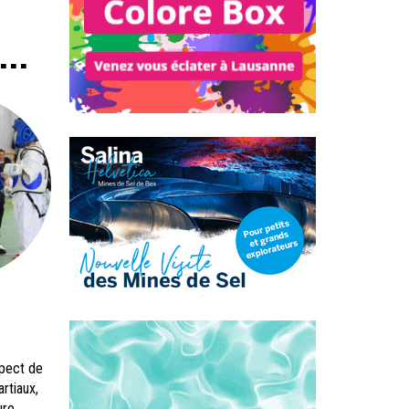
..
spect de
rtiaux,
ure,