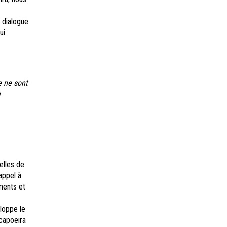
n dialogue
ui
e ne sont
a
elles de
appel à
ments et
eloppe le
 capoeira