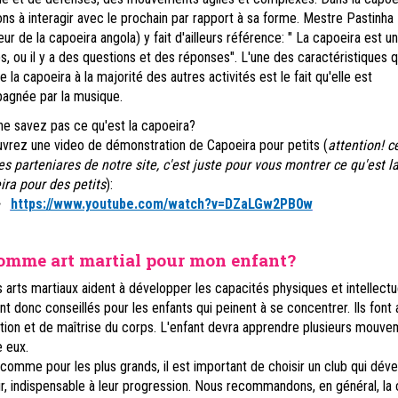
ns à interagir avec le prochain par rapport à sa forme. Mestre Pastinha
ur de la capoeira angola) y fait d'ailleurs référence: " La capoeira est u
s, ou il y a des questions et des réponses". L'une des caractéristiques q
e la capoeira à la majorité des autres activités est le fait qu'elle est
gnée par la musique.
ne savez pas ce qu'est la capoeira?
vrez une video de démonstration de Capoeira pour petits (
attention! c
s parteniares de notre site, c'est juste pour vous montrer ce qu'est l
ira pour des petits
):
https://www.youtube.com/watch?v=DZaLGw2PB0w
comme art martial pour mon enfant?
s arts martiaux
aident à développer les capacités physiques et intellectu
ont donc conseillés pour les enfants qui peinent à se concentrer. Ils font 
ntion et de maîtrise du corps. L'enfant devra apprendre plusieurs mouve
 eux.
, comme pour les plus grands, il est important de choisir un club qui dév
sir, indispensable à leur progression. Nous recommandons, en général, la