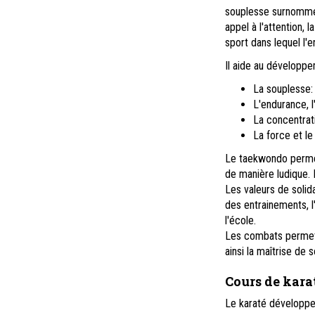
souplesse surnommé l
appel à l'attention, 
sport dans lequel l'
Il aide au développ
La souplesse:
L'endurance, l'
La concentrati
La force et le
Le taekwondo permet
de manière ludique. I
Les valeurs de solida
des entrainements, l'
l'école.
Les combats permett
ainsi la maîtrise de s
Cours de kara
Le karaté développe p