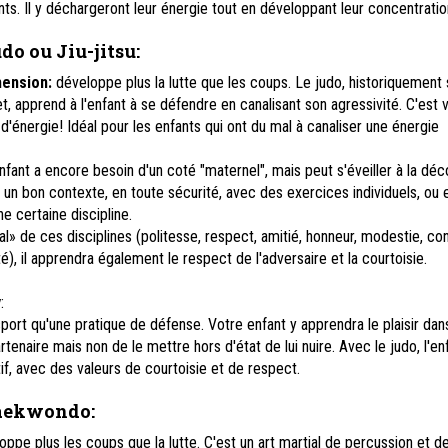
nts. Il y déchargeront leur énergie tout en développant leur concentratio
do ou Jiu-jitsu
:
hension:
développe plus la lutte que les coups. Le judo, historiquement
, apprend à l'enfant à se défendre en canalisant son agressivité. C'est 
d'énergie! Idéal pour les enfants qui ont du mal à canaliser une énergie
nfant a encore besoin d'un coté "maternel", mais peut s'éveiller à la dé
s un bon contexte, en toute sécurité, avec des exercices individuels, ou 
e certaine discipline.
» de ces disciplines (politesse, respect, amitié, honneur, modestie, co
té), il apprendra également le respect de l'adversaire et la courtoisie.
y
:
port qu'une pratique de défense. Votre enfant y apprendra le plaisir dans
rtenaire mais non de le mettre hors d'état de lui nuire. Avec le judo, l'en
if, avec des valeurs de courtoisie et de respect.
taekwondo
:
pe plus les coups que la lutte. C'est un art martial de percussion et d