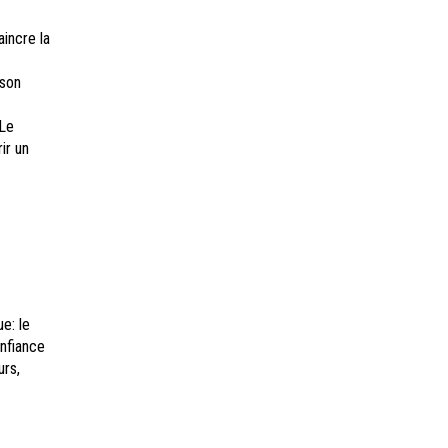
incre la
 son
 Le
ir un
e: le
onfiance
urs,