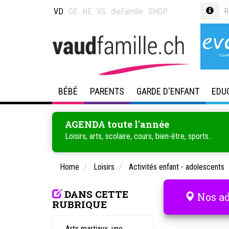
VD
GE
NE
VS
dieFamilie
SHOP
BÉBÉ
PARENTS
GARDE D'ENFANT
EDU
AGENDA toute l'année
Loisirs, arts, scolaire, cours, bien-être, sports...
Home
Loisirs
Activités enfant - adolescents
DANS CETTE
Nos ad
RUBRIQUE
Arts martiaux, une