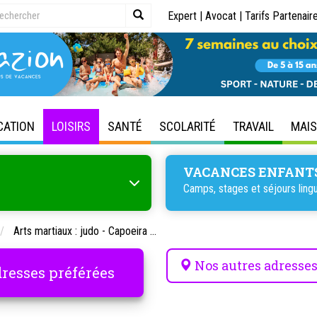
Expert
|
Avocat
|
Tarifs Partenair
CATION
LOISIRS
SANTÉ
SCOLARITÉ
TRAVAIL
MAI
VACANCES ENFANT
Camps, stages et séjours lingu
Arts martiaux : judo - Capoeira ...
Nos autres adresse
resses préférées