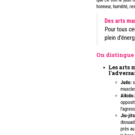
honneur, humilité, re
Des arts mar
Pour tous ce
plein d'énerg
On distingue 
Les arts 
l'adversai
Judo:
s
muscles 
Aïkido:
opposit
l'agress
Jiu-jits
dissuad
près au