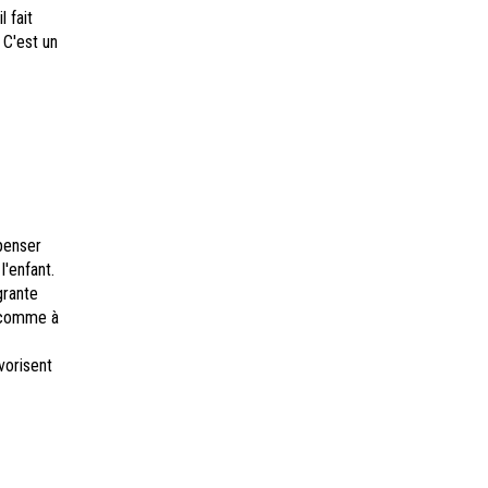
 fait
 C'est un
penser
l'enfant.
grante
n comme à
vorisent