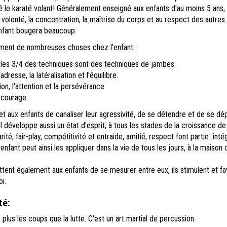
e karaté volant! Généralement enseigné aux enfants d'au moins 5 ans, il
la volonté, la concentration, la maîtrise du corps et au respect des autres.
enfant bougera beaucoup.
ement de nombreuses choses chez l'enfant:
 les 3/4 des techniques sont des techniques de jambes.
adresse, la latéralisation et l'équilibre.
on, l'attention et la persévérance.
 courage.
 aux enfants de canaliser leur agressivité, de se détendre et de se dé
l développe aussi un état d'esprit, à tous les stades de la croissance de 
rité, fair-play, compétitivité et entraide, amitié, respect font partie inté
enfant peut ainsi les appliquer dans la vie de tous les jours, à la maiso
ent également aux enfants de se mesurer entre eux, ils stimulent et fa
oi.
té
:
lus les coups que la lutte. C'est un art martial de percussion.